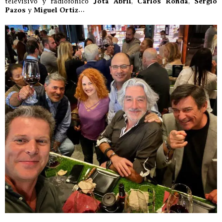
televisivo y radiofónico
Jota Abril
,
Carlos Ronda
,
Sergio
Pazos
y
Miguel Ortiz
…