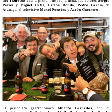
del Txuletón
casi a pleno… de izq. a dcha. los actores
Sergio
Pazos
y
Miguel Ortiz
,
Carlos Ronda
,
Pedro García
de
Arzuaga, el televisivo
Manel Fuentes
y
Aarón Guerrero
…
El periodista gastronómico
Alberto Granados
, con el