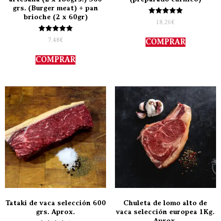
grs. (Burger meat) + pan
brioche (2 x 60gr)
Valorado
18,26
€
con
5.00
Valorado
de 5
7,48
€
COMPRAR
con
5.00
de 5
COMPRAR
Tataki de vaca selección 600
Chuleta de lomo alto de
grs. Aprox.
vaca selección europea 1Kg.
Aprox.