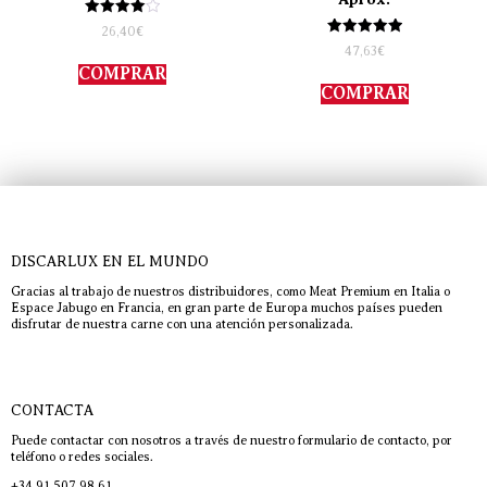
Valorado
26,40
€
con
Valorado
47,63
€
4.00
con
de 5
COMPRAR
5.00
de 5
COMPRAR
DISCARLUX EN EL MUNDO
Gracias al trabajo de nuestros distribuidores, como Meat Premium en Italia o
Espace Jabugo en Francia, en gran parte de Europa muchos países pueden
disfrutar de nuestra carne con una atención personalizada.
CONTACTA
Puede contactar con nosotros a través de nuestro formulario de contacto, por
teléfono o redes sociales.
+34 91 507 98 61