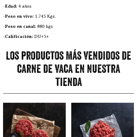
-Edad:
4 años
-Peso en vivo:
1.745 Kgs.
-Peso en canal:
880 kgs
-Calificación:
DU+5+
Los productos más vendidos de
carne de vaca en nuestra
tienda