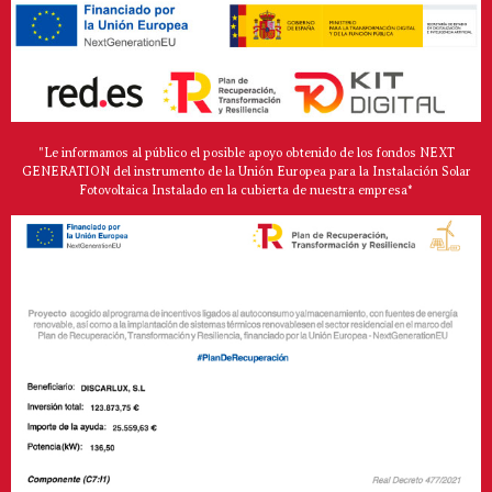
"Le informamos al público el posible apoyo obtenido de los fondos NEXT
GENERATION del instrumento de la Unión Europea para la Instalación Solar
Fotovoltaica Instalado en la cubierta de nuestra empresa*