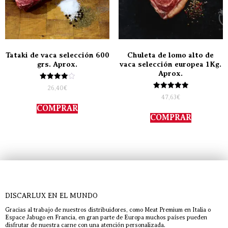
Tataki de vaca selección 600
Chuleta de lomo alto de
grs. Aprox.
vaca selección europea 1Kg.
Aprox.
Valorado
26,40
€
con
Valorado
47,63
€
4.00
con
de 5
COMPRAR
5.00
de 5
COMPRAR
DISCARLUX EN EL MUNDO
Gracias al trabajo de nuestros distribuidores, como Meat Premium en Italia o
Espace Jabugo en Francia, en gran parte de Europa muchos países pueden
disfrutar de nuestra carne con una atención personalizada.