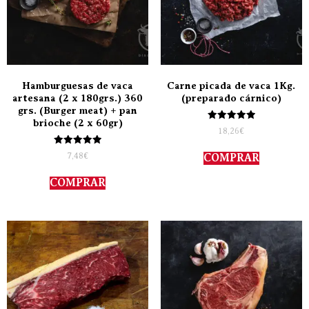
Hamburguesas de vaca
Carne picada de vaca 1Kg.
artesana (2 x 180grs.) 360
(preparado cárnico)
grs. (Burger meat) + pan
brioche (2 x 60gr)
Valorado
18,26
€
con
5.00
Valorado
de 5
7,48
€
COMPRAR
con
5.00
de 5
COMPRAR