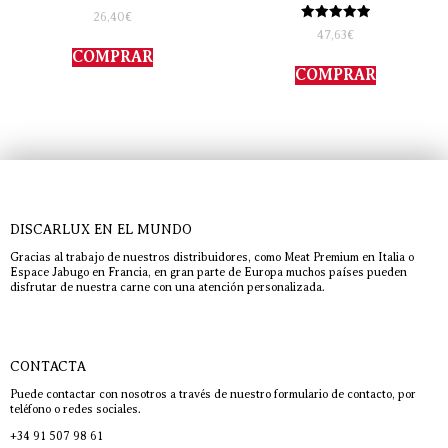
Valorado
26,40
€
con
Valorado
47,63
€
4.00
con
de 5
COMPRAR
5.00
de 5
COMPRAR
DISCARLUX EN EL MUNDO
Gracias al trabajo de nuestros distribuidores, como Meat Premium en Italia o
Espace Jabugo en Francia, en gran parte de Europa muchos países pueden
disfrutar de nuestra carne con una atención personalizada.
CONTACTA
Puede contactar con nosotros a través de nuestro formulario de contacto, por
teléfono o redes sociales.
+34 91 507 98 61