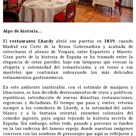
Algo de historia…
El
restaurante Lhardy
abrió sus puertas en
1839
, cuando
Madrid era Corte de la Reina Gobernadora y acabada de
estrecharse el abrazo de Vergara, entre Espartero y Maroto.
Gran parte de la historia de España se ha tramado entre la
elegancia de estas paredes, bajo sus lámparas que evocan la
etiqueta y solemnidad del romanticismo, y en torno a sus
manteles que continúan subrayando los más delicados
refinamientos gastronómicos.
En este ambiente inalterable, con el estímulo de manjares y
libaciones, se han decidido derrocamientos de reyes y políticos,
repúblicas, introducción de nuevas dinastías, restauraciones,
regencias y dictaduras. El tiempo que pasa y vuelve, retorna
siempre a los comedores de Lhardy, a la intimidad del salón
blanco y a la fantasía oriental, ensueños coloniales del
comedor japonés, para seguir tejiendo la historia secreta de
España. Sin embargo, sobre todo, pasado y porvenir se funden
en la luz indecisa del famoso espejo, donde nuestras imágenes
conviven con las sombras de personajes que aquí se reflejaron y