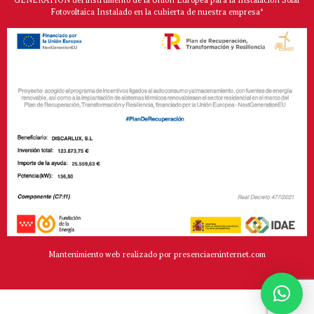
GENERATION del instrumento de la Unión Europea para la Instalación Solar
Fotovoltaica Instalado en la cubierta de nuestra empresa*
Mantenimiento web realizado por presenciaeninternet.com