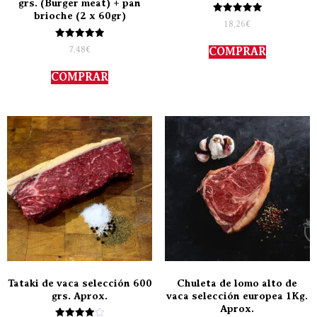
grs. (Burger meat) + pan
brioche (2 x 60gr)
Valorado
18,26
€
con
5.00
Valorado
de 5
7,48
€
COMPRAR
con
5.00
de 5
COMPRAR
Tataki de vaca selección 600
Chuleta de lomo alto de
grs. Aprox.
vaca selección europea 1Kg.
Aprox.