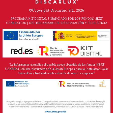
©Copyright Discarlux, S.L. 2026
PROGRAMA KIT DIGITAL FINANCIADO POR LOS FONDOS NEXT
GENERATION | DEL MECANISMO DE RECUPERACIÓN Y RESILIENCIA
"Le informamos al público el posible apoyo obtenido de los fondos NEXT
GENERATION del instrumento de la Unión Europea para la Instalación Solar
Fotovoltaica Instalado en la cubierta de nuestra empresa*