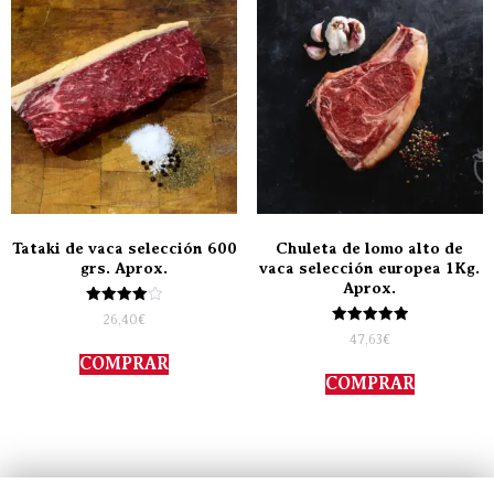
Tataki de vaca selección 600
Chuleta de lomo alto de
grs. Aprox.
vaca selección europea 1Kg.
Aprox.
Valorado
26,40
€
con
Valorado
47,63
€
4.00
con
de 5
COMPRAR
5.00
de 5
COMPRAR