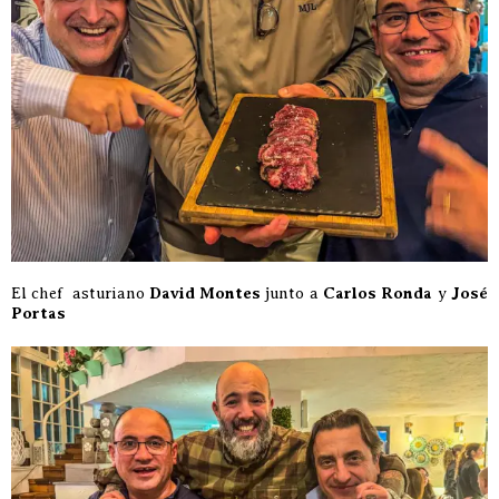
El chef asturiano
David Montes
junto a
Carlos Ronda
y
José
Portas