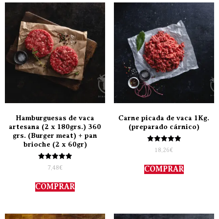
Hamburguesas de vaca
Carne picada de vaca 1Kg.
artesana (2 x 180grs.) 360
(preparado cárnico)
grs. (Burger meat) + pan
brioche (2 x 60gr)
Valorado
18,26
€
con
5.00
Valorado
de 5
7,48
€
COMPRAR
con
5.00
de 5
COMPRAR