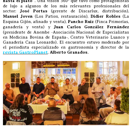
hasta el plato
”. Una visión 360º que tuvo como protagonistas
de lujo a algunos de los más relevantes profesionales del
sector:
José Portas
(gerente de Discarlux, distribución),
Manuel Joven
(Los Patios, restauración),
Didier Robles
(La
Esquina Gijón, afinado y venta),
Pancho Ruiz
(Finca Primorías,
ganadería y venta) y
Juan Carlos González Fernández
(presidente de Anembe -Asociación Nacional de Especialistas
en Medicina Bovina de España-, Centro Veterinario Luanco y
Ganadería Casa Leonardo). El encuentro estuvo moderado por
el periodista especializado en gastronomía y director de la
revista GastroPlanet
,
Alberto Granados
.