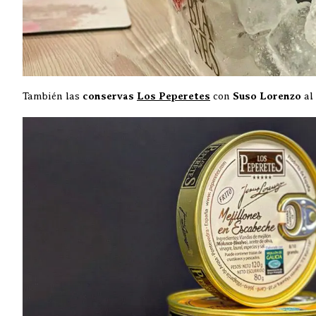
También las
conservas
Los Peperetes
con
Suso Lorenzo
al