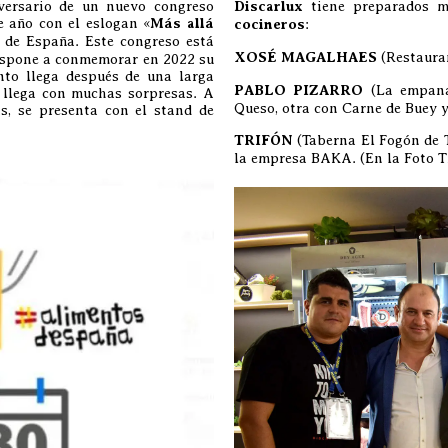
versario de un nuevo congreso
Discarlux
tiene preparados m
te año con el eslogan «
Más allá
cocineros
:
 de España. Este congreso está
XOSÉ MAGALHAES
(Restauran
ispone a conmemorar en 2022 su
nto llega después de una larga
PABLO PIZARRO
(La empana
e llega con muchas sorpresas. A
Queso, otra con Carne de Buey y 
s, se presenta con el stand de
TRIFÓN
(Taberna El Fogón de T
la empresa BAKA. (En la Foto Tri