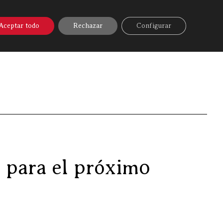
A ONLINE
▼
AYUDA
MI CUENTA
Aceptar todo
Rechazar
Configurar
o preparado en «Discarlux» para el próximo congreso…
 para el próximo