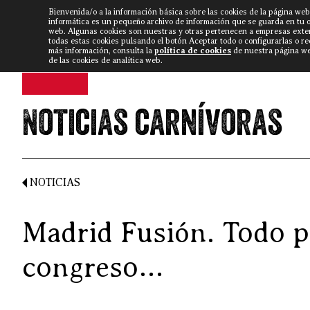
Bienvenida/o a la información básica sobre las cookies de la página web
DISCARLUX
▼
FISTERRA B
NOTICIAS
VÍDEOS
informática es un pequeño archivo de información que se guarda en tu 
web. Algunas cookies son nuestras y otras pertenecen a empresas exte
todas estas cookies pulsando el botón Aceptar todo o configurarlas o r
más información, consulta la
política de cookies
de nuestra página web
de las cookies de analítica web.
Noticias carnívoras
NOTICIAS
Madrid Fusión. Todo p
congreso…