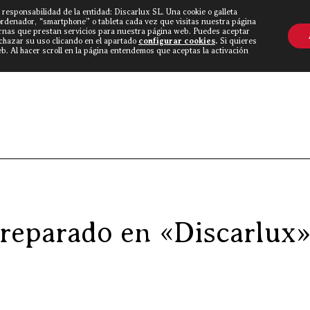
 responsabilidad de la entidad: Discarlux SL. Una cookie o galleta
OVINE WORLD
▼
TIEND
CONTACTO
ordenador, “smartphone” o tableta cada vez que visitas nuestra página
rnas que prestan servicios para nuestra página web. Puedes aceptar
echazar su uso clicando en el apartado
configurar cookies
.
Si quieres
. Al hacer scroll en la página entendemos que aceptas la activación
Discarlux
»
Blog Carnívoro
»
Madrid Fusión. Tod
reparado en «Discarlux»