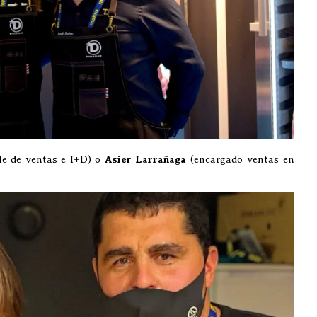
e de ventas e I+D) o
Asier Larrañaga
(encargado ventas en