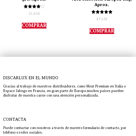
Aprox.
Valorado
26,40
€
con
Valorado
47,63
€
4.00
con
de 5
COMPRAR
5.00
de 5
COMPRAR
DISCARLUX EN EL MUNDO
Gracias al trabajo de nuestros distribuidores, como Meat Premium en Italia o
Espace Jabugo en Francia, en gran parte de Europa muchos países pueden
disfrutar de nuestra carne con una atención personalizada.
CONTACTA
Puede contactar con nosotros a través de nuestro formulario de contacto, por
teléfono o redes sociales.