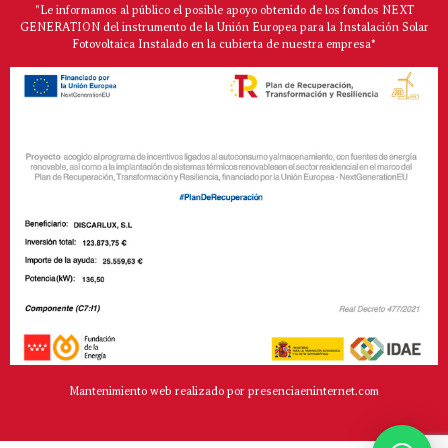
"Le informamos al público el posible apoyo obtenido de los fondos NEXT
GENERATION del instrumento de la Unión Europea para la Instalación Solar
Fotovoltaica Instalado en la cubierta de nuestra empresa*
Mantenimiento web realizado por presenciaeninternet.com