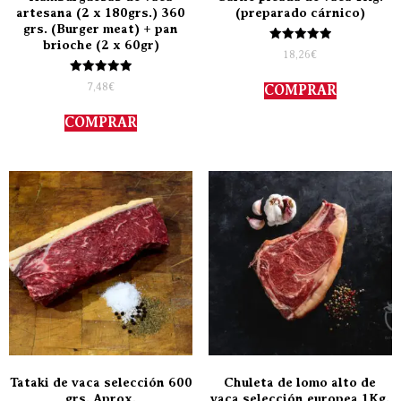
artesana (2 x 180grs.) 360
(preparado cárnico)
grs. (Burger meat) + pan
brioche (2 x 60gr)
Valorado
18,26
€
con
5.00
Valorado
de 5
7,48
€
COMPRAR
con
5.00
de 5
COMPRAR
Tataki de vaca selección 600
Chuleta de lomo alto de
grs. Aprox.
vaca selección europea 1Kg.