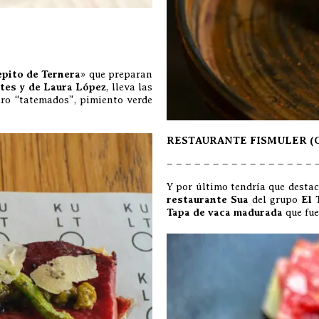
epito de Ternera
» que preparan
tes y de Laura López
, lleva las
ro “tatemados”, pimiento verde
…
RESTAURANTE FISMULER (Call
– – – – – – – – – – – – – – – – 
Y por último tendría que desta
restaurante Sua
del grupo
El 
Tapa de vaca madurada
que fue