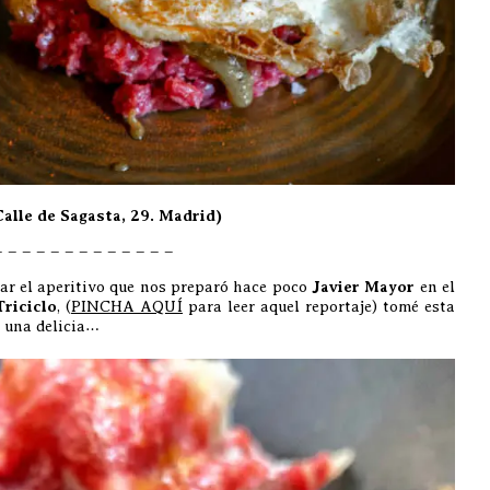
e de Sagasta, 29. Madrid)
– – – – – – – – – – – – –
car el aperitivo que nos preparó hace poco
Javier Mayor
en el
Triciclo
, (
PINCHA AQUÍ
para leer aquel reportaje) tomé esta
 una delicia…