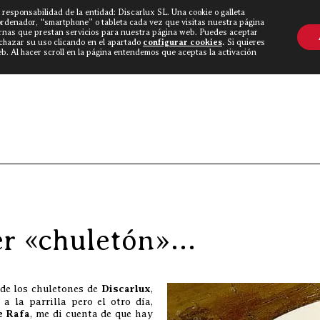
 responsabilidad de la entidad: Discarlux SL. Una cookie o galleta
OVINE WORLD
▼
TIEND
CONTACTO
ordenador, “smartphone” o tableta cada vez que visitas nuestra página
rnas que prestan servicios para nuestra página web. Puedes aceptar
echazar su uso clicando en el apartado
configurar cookies
.
Si quieres
. Al hacer scroll en la página entendemos que aceptas la activación
Discarlux
er «chuletón»…
de los chuletones de
Discarlux
,
 la parrilla pero el otro día,
e Rafa
, me di cuenta de que hay