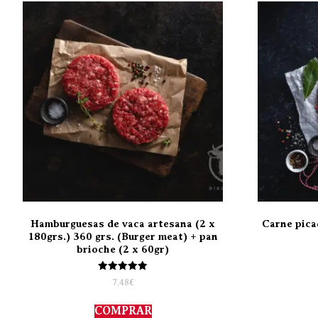
Hamburguesas de vaca artesana (2 x
Carne pica
180grs.) 360 grs. (Burger meat) + pan
brioche (2 x 60gr)
Valorado
7,48
€
con
5.00
de 5
COMPRAR