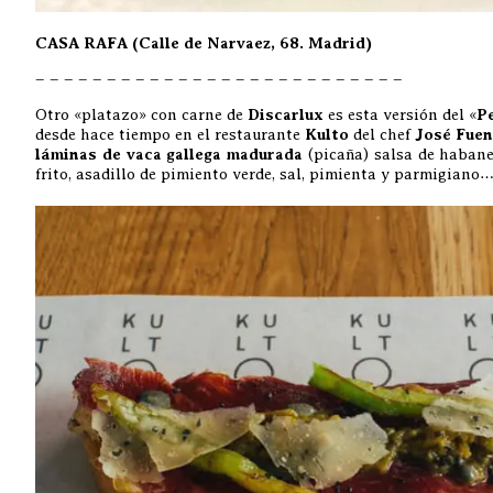
CASA RAFA (Calle de Narvaez, 68. Madrid)
– – – – – – – – – – – – – – – – – – – – – – – – – –
Otro «platazo» con carne de
Discarlux
es esta versión del «
P
desde hace tiempo en el restaurante
Kulto
del chef
José Fuen
láminas de vaca gallega madurada
(picaña) salsa de habane
frito, asadillo de pimiento verde, sal, pimienta y parmigiano