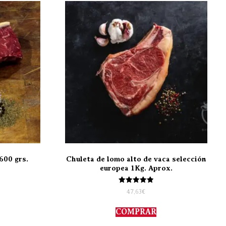
600 grs.
Chuleta de lomo alto de vaca selección
europea 1Kg. Aprox.
Valorado
47,63
€
con
5.00
de 5
COMPRAR