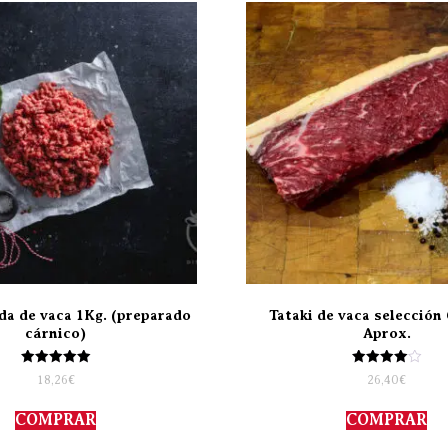
da de vaca 1Kg. (preparado
Tataki de vaca selección 
cárnico)
Aprox.
Valorado
Valorado
18,26
€
26,40
€
con
con
5.00
4.00
de 5
de 5
COMPRAR
COMPRAR