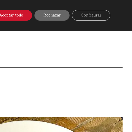
A ONLINE
▼
AYUDA
MI CUENTA
Aceptar todo
Rechazar
Configurar
»
Blog Carnívoro
»
Porque no todo va a ser «chuletón»…