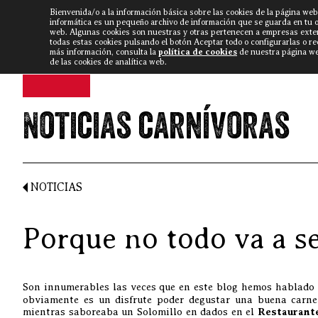
Bienvenida/o a la información básica sobre las cookies de la página web
DISCARLUX
▼
FISTERRA B
NOTICIAS
VÍDEOS
informática es un pequeño archivo de información que se guarda en tu 
web. Algunas cookies son nuestras y otras pertenecen a empresas exte
todas estas cookies pulsando el botón Aceptar todo o configurarlas o r
más información, consulta la
política de cookies
de nuestra página web
de las cookies de analítica web.
Noticias carnívoras
NOTICIAS
Porque no todo va a s
Son innumerables las veces que en este blog hemos hablado 
obviamente es un disfrute poder degustar una buena carne a
mientras saboreaba un Solomillo en dados en el
Restaurant