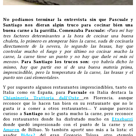
No podíamos terminar la entrevista sin que Pascuale y
Santiago nos dieran algún truco para cocinar bien una
buena carne a la parrilla. Comenzaba Pascuale:
«Para mí hay
tres factores determinantes a la hora de cocinar una buena
chuleta, lo primero es atemperar bien la carne, nada de cocinarla
directamente de la nevera, lo segundo las brasas, hay que
controlar mucho el fuego y por último no cocinar mucho la
carne, la carne tiene un punto y no hay que darle ni más ni
menos»
.
Para Santiago los trucos son:
«yo habría dicho lo
mismo, hay que partir eso sí de una buena materia prima,
imprescindible, pero la temperatura de la carne, las brasas y el
punto son casi elementales»
.
Y por supuesto algunos restaurantes imprescindibles, tanto en
Italia como en España, para
Pascuale
en Italia destaca la
Chianineria Trattoria dall’Oste
en Florencia, aunque
reconoce que lo hacen tan bien en su restaurante que no le
gusta ir a comer a otros restaurantes… Y aunque parezca
curioso a
Santiago
no le gusta mucho la carne, pero reconoce
dos restaurantes donde ha disfrutado mucho en
Etxebarri
donde quedó impresionado con el punto de la carne y en
Amaren
de Bilbao. Yo también aporté uno más a la lista: el
asador
Bidea2
del gran Gregorio Tolosa, otro «templo