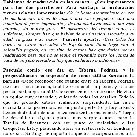
Hablamos de maduración en las carnes… ¿Son importantes
para los dos parrilleros? Para Santiago la maduración
tienen relativa importancia:
«Yo le llamo asentamiento en vez
de maduración, no es lo mismo una vaca pequeña, con una
cobertura de grasa importante y de una edad avanzada a una vaca
enorme, sin mucha grasa. El parámetro del tiempo nunca es
suficiente, siempre hay que hablar de maduración asociado a su
edad, su grasa y su peso»
.
Pascuale apunta:
«Casi todos los
cortes de carne que salen de España para Italia llega con el
solomillo pegado, en ese tipo de carnes hay que darles menos
maduración para que no se seque el solomillo pero los lomos de
vaca de un peso elevado si hay que madurarlo mucho más»
.
Pascuale comió ese día en Taberna Pedraza y le
preguntábamos su impresión de como utiliza Santiago la
parrilla
«Debo reconocer que cuando entré en Taberna Pedraza
me sentí como en casa, aquí he reconocido la pasión y el amor
por la comida que también tenemos en mi restaurante. He visto
un equipo muy centrado y cuidando todos los detalles. Todo lo
que he probado estaba realmente sorprendente. La carne
cocinada a la perfección, en su punto perfecto, y hoy además
hemos disfrutado de una pieza realmente sensacional. Y luego
he descubierto algunos platos muy sorprendentes como la
Tortilla de Betanzos, con ese punto de melosidad, o las
Croquetas. Estoy planeando abrir un restaurante en Londres y
no sé si a Santiago le importaría que los incorporáramos a la