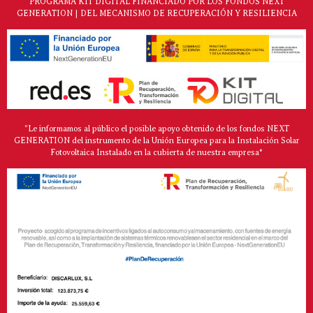
PROGRAMA KIT DIGITAL FINANCIADO POR LOS FONDOS NEXT
GENERATION | DEL MECANISMO DE RECUPERACIÓN Y RESILIENCIA
"Le informamos al público el posible apoyo obtenido de los fondos NEXT
GENERATION del instrumento de la Unión Europea para la Instalación Solar
Fotovoltaica Instalado en la cubierta de nuestra empresa*