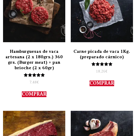
Hamburguesas de vaca
Carne picada de vaca 1Kg.
artesana (2 x 180grs.) 360
(preparado cárnico)
grs. (Burger meat) + pan
brioche (2 x 60gr)
Valorado
18,26
€
con
5.00
Valorado
de 5
7,48
€
COMPRAR
con
5.00
de 5
COMPRAR