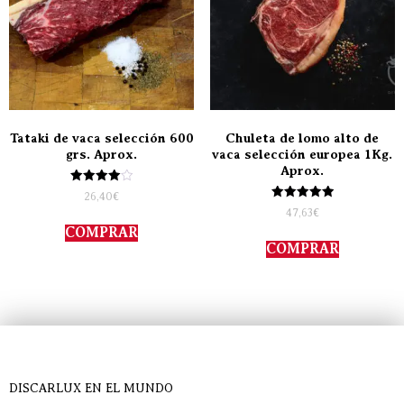
Tataki de vaca selección 600
Chuleta de lomo alto de
grs. Aprox.
vaca selección europea 1Kg.
Aprox.
Valorado
26,40
€
con
Valorado
47,63
€
4.00
con
de 5
COMPRAR
5.00
de 5
COMPRAR
DISCARLUX EN EL MUNDO