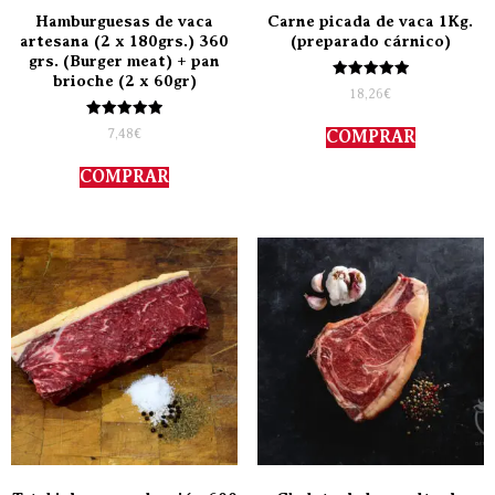
Hamburguesas de vaca
Carne picada de vaca 1Kg.
artesana (2 x 180grs.) 360
(preparado cárnico)
grs. (Burger meat) + pan
brioche (2 x 60gr)
Valorado
18,26
€
con
5.00
Valorado
de 5
7,48
€
COMPRAR
con
5.00
de 5
COMPRAR