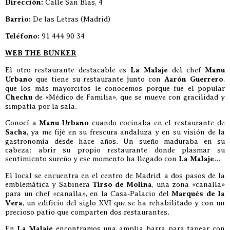
Dirección:
Calle San Blas, 4
Barrio:
De las Letras (Madrid)
Teléfono:
91 444 90 34
WEB THE BUNKER
El otro restaurante destacable es
La Malaje
del chef
Manu
Urbano
que tiene su restaurante junto con
Aarón Guerrero
,
que los más mayorcitos le conocemos porque fue el popular
Chechu
de «Médico de Familia», que se mueve con gracilidad y
simpatía por la sala.
Conocí a
Manu Urbano
cuando cocinaba en el restaurante de
Sacha
, ya me fijé en su frescura andaluza y en su visión de la
gastronomía desde hace años. Un sueño maduraba en su
cabeza: abrir su propio restaurante donde plasmar su
sentimiento sureño y ese momento ha llegado con
La Malaje
…
El local se encuentra en el centro de Madrid, a dos pasos de la
emblemática y Sabinera
Tirso de Molina
, una zona «canalla»
para un chef «canalla», en la Casa-Palacio del
Marqués de la
Vera
, un edificio del siglo XVI que se ha rehabilitado y con un
precioso patio que comparten dos restaurantes.
En
La Malaje
encontramos una amplia barra para tapear con