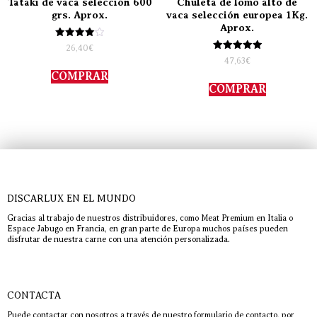
Tataki de vaca selección 600
Chuleta de lomo alto de
grs. Aprox.
vaca selección europea 1Kg.
Aprox.
Valorado
26,40
€
con
Valorado
47,63
€
4.00
con
de 5
COMPRAR
5.00
de 5
COMPRAR
DISCARLUX EN EL MUNDO
Gracias al trabajo de nuestros distribuidores, como Meat Premium en Italia o
Espace Jabugo en Francia, en gran parte de Europa muchos países pueden
disfrutar de nuestra carne con una atención personalizada.
CONTACTA
Puede contactar con nosotros a través de nuestro formulario de contacto, por