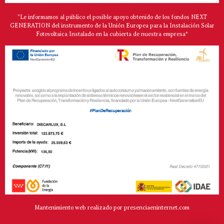
"Le informamos al público el posible apoyo obtenido de los fondos NEXT
GENERATION del instrumento de la Unión Europea para la Instalación Solar
Fotovoltaica Instalado en la cubierta de nuestra empresa*
Mantenimiento web realizado por presenciaeninternet.com