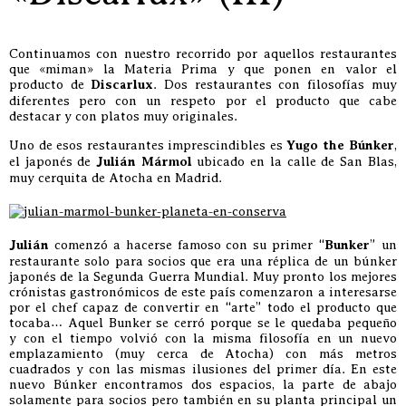
Continuamos con nuestro recorrido por aquellos restaurantes
que «miman» la Materia Prima y que ponen en valor el
producto de
Discarlux
. Dos restaurantes con filosofías muy
diferentes pero con un respeto por el producto que cabe
destacar y con platos muy originales.
Uno de esos restaurantes imprescindibles es
Yugo the Búnker
,
el japonés de
Julián Mármol
ubicado en la calle de San Blas,
muy cerquita de Atocha en Madrid.
Julián
comenzó a hacerse famoso con su primer “
Bunker
” un
restaurante solo para socios que era una réplica de un búnker
japonés de la Segunda Guerra Mundial. Muy pronto los mejores
crónistas gastronómicos de este país comenzaron a interesarse
por el chef capaz de convertir en “arte” todo el producto que
tocaba… Aquel Bunker se cerró porque se le quedaba pequeño
y con el tiempo volvió con la misma filosofía en un nuevo
emplazamiento (muy cerca de Atocha) con más metros
cuadrados y con las mismas ilusiones del primer día. En este
nuevo Búnker encontramos dos espacios, la parte de abajo
solamente para socios pero también en su planta principal un