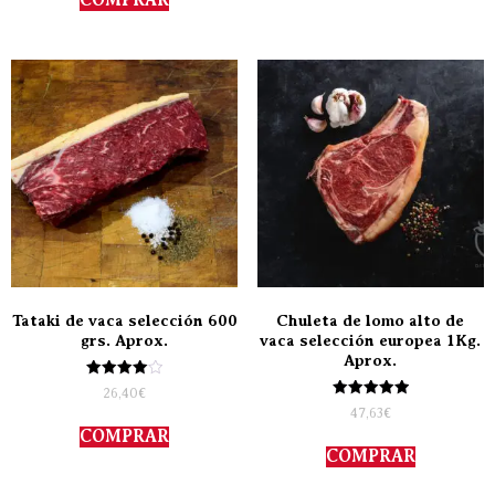
Tataki de vaca selección 600
Chuleta de lomo alto de
grs. Aprox.
vaca selección europea 1Kg.
Aprox.
Valorado
26,40
€
con
Valorado
47,63
€
4.00
con
de 5
COMPRAR
5.00
de 5
COMPRAR