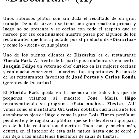
Unos sabrosos platos son sin duda el resultado de un gran
trabajo. De nada sirve si se tiene una gran «materia prima» y
luego no se presenta y se cocina con todo el respeto que se
merece, por eso continuamos nuestro paseo por algunos de los
restaurantes que han apostado por el producto de «
Discarlux
»
y como lo «lucen» en sus platos…
Uno de los buenos clientes de
Discarlux
es el restaurante
Florida Park.
Al frente de la parte gastronómica se encuentra
Joaquín Felipe
un veterano chef curtido en las mejores cocinas
y con mucha experiencia en «retos» tan importantes. Es uno de
de los restaurantes favoritos de
José Portas
y
Carlos Ronda
(gerentes de Discarlux)
El
Florida Park
queda en la memoria de todos los que de
pequeños veíamos al maestro
José María Iñigo
retransmitiendo su programa «
Esta noche… Fiesta
«. Allí
vimos como el mentalista
Uri Geller
doblaba cucharas ante los
asombrados ojos de Iñigo o como la gran
Lola Flores
perdía un
pendiente y le rogaba al público que se lo devolviera que para
eso le había costado «su dinerito». Todo eso, y mucho más,
ocurría en el interior de esta sala mítica hasta que se cerró y
nos dejó a los madrileños huérfanos de salas de fiestas…