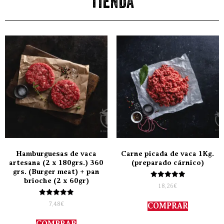
tienda
Hamburguesas de vaca
Carne picada de vaca 1Kg.
artesana (2 x 180grs.) 360
(preparado cárnico)
grs. (Burger meat) + pan
brioche (2 x 60gr)
Valorado
18,26
€
con
5.00
Valorado
de 5
7,48
€
COMPRAR
con
5.00
de 5
COMPRAR