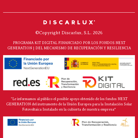
©Copyright Discarlux, S.L. 2026
PROGRAMA KIT DIGITAL FINANCIADO POR LOS FONDOS NEXT
GENERATION | DEL MECANISMO DE RECUPERACIÓN Y RESILIENCIA
"Le informamos al público el posible apoyo obtenido de los fondos NEXT
GENERATION del instrumento de la Unión Europea para la Instalación Solar
Fotovoltaica Instalado en la cubierta de nuestra empresa*