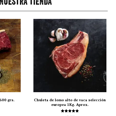
 nuestra tienda
600 grs.
Chuleta de lomo alto de vaca selección
europea 1Kg. Aprox.
Valorado