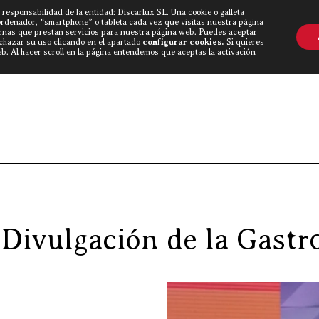
 responsabilidad de la entidad: Discarlux SL. Una cookie o galleta
OVINE WORLD
▼
TIEND
CONTACTO
ordenador, “smartphone” o tableta cada vez que visitas nuestra página
rnas que prestan servicios para nuestra página web. Puedes aceptar
echazar su uso clicando en el apartado
configurar cookies
.
Si quieres
. Al hacer scroll en la página entendemos que aceptas la activación
Discarlux
»
Blog Carnívoro
»
Disca
a Divulgación de la Gast