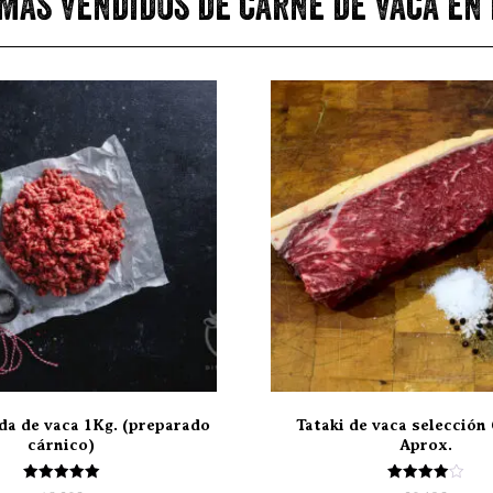
más vendidos de carne de vaca en
da de vaca 1Kg. (preparado
Tataki de vaca selección 
cárnico)
Aprox.
Valorado
Valorado