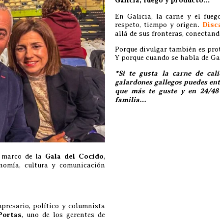
Galicia, fuego y producto…
En Galicia, la carne y el fue
respeto, tiempo y origen.
Disc
allá de sus fronteras, conectan
Porque divulgar también es pro
Y porque cuando se habla de Gal
*Si te gusta la carne de ca
galardones gallegos puedes ent
que más te guste y en 24/48
familia…
l marco de la
Gala del Cocido
,
nomía, cultura y comunicación
presario, político y columnista
Portas
, uno de los gerentes de