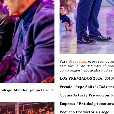
Para
Discarlux
, este reconoci
camino:
“el de defender el prod
como origen”
, explicaba Portas.
LOS PREMIADOS 2026: UN M
Premio “Pepe Solla” (Toda una
odrigo Méndez
, propietario de
Cocina Actual / Proyección:
Re
Empresa / Entidad promotora
Pequeño Productor Gallego:
Co