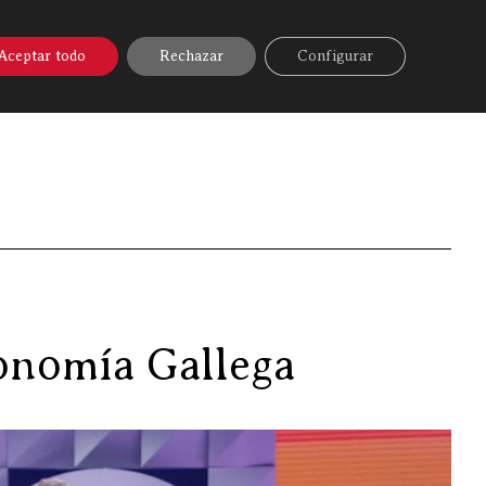
A ONLINE
▼
AYUDA
MI CUENTA
Aceptar todo
Rechazar
Configurar
rlux, Premio a la Divulgación de la Gastronomía Gallega
ronomía Gallega