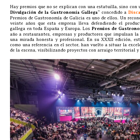
Hay premios que no se explican con una estatuilla, sino con u
Divulgación de la Gastronomía Gallega
” concedido a
Disc
Premios de Gastronomía de Galicia es uno de ellos. Un recon
veinte años que esta empresa lleva defendiendo el producto
gallega en toda España y Europa. Los
Premios de Gastrono
año a restaurantes, empresas y productores que impulsan la 
una mirada honesta y profesional. En su XXXII edición, est
como una referencia en el sector, han vuelto a situar la exce
de la escena, visibilizando proyectos con arraigo territorial y