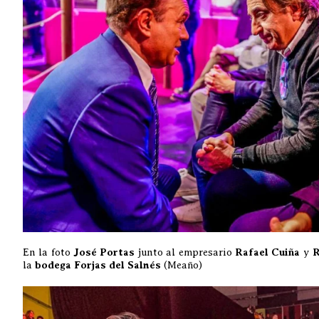
En la foto
José Portas
junto al empresario
Rafael Cuiña
y
R
la
bodega Forjas del Salnés
(Meaño)