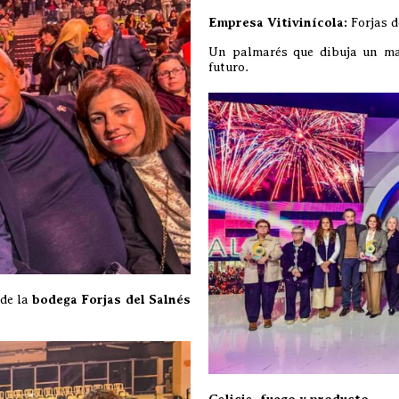
Empresa Vitivinícola:
Forjas d
Un palmarés que dibuja un mapa
futuro.
 de la
bodega Forjas del Salnés