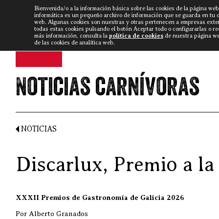
Bienvenida/o a la información básica sobre las cookies de la página web
DISCARLUX
▼
FISTERRA B
NOTICIAS
VÍDEOS
informática es un pequeño archivo de información que se guarda en tu 
web. Algunas cookies son nuestras y otras pertenecen a empresas exte
todas estas cookies pulsando el botón Aceptar todo o configurarlas o r
más información, consulta la
política de cookies
de nuestra página web
de las cookies de analítica web.
Noticias carnívoras
NOTICIAS
Discarlux, Premio a l
XXXII Premios de Gastronomía de Galicia 2026
Por Alberto Granados