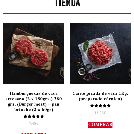
tienda
Hamburguesas de vaca
Carne picada de vaca 1Kg.
artesana (2 x 180grs.) 360
(preparado cárnico)
grs. (Burger meat) + pan
brioche (2 x 60gr)
Valorado
18,26
€
con
5.00
Valorado
de 5
7,48
€
COMPRAR
con
5.00
de 5