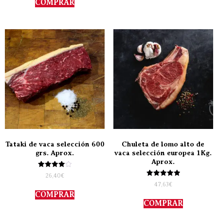
COMPRAR
Tataki de vaca selección 600
Chuleta de lomo alto de
grs. Aprox.
vaca selección europea 1Kg.
Aprox.
Valorado
26,40
€
con
Valorado
47,63
€
4.00
con
de 5
COMPRAR
5.00
de 5
COMPRAR