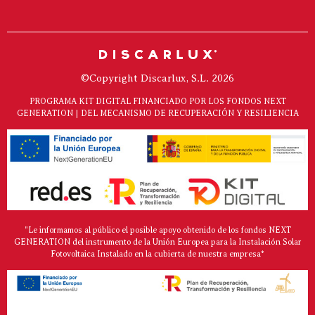
©Copyright Discarlux, S.L. 2026
PROGRAMA KIT DIGITAL FINANCIADO POR LOS FONDOS NEXT
GENERATION | DEL MECANISMO DE RECUPERACIÓN Y RESILIENCIA
"Le informamos al público el posible apoyo obtenido de los fondos NEXT
GENERATION del instrumento de la Unión Europea para la Instalación Solar
Fotovoltaica Instalado en la cubierta de nuestra empresa*