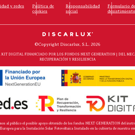
cidad y redes
Política de
Responsabilidad
Formulario d
cookies
social
desistimient
©Copyright Discarlux, S.L. 2026
KIT DIGITAL FINANCIADO POR LOS FONDOS NEXT GENERATION | DEL ME
RECUPERACIÓN Y RESILIENCIA
mos al público el posible apoyo obtenido de los fondos NEXT GENERATION del instr
Europea para la Instalación Solar Fotovoltaica Instalado en la cubierta de nuestra e