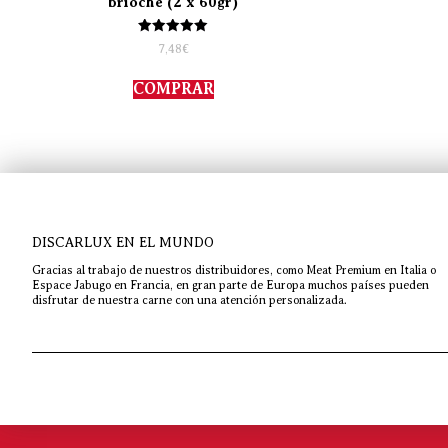
brioche (2 x 60gr)
Valorado
7,48
€
con
5.00
de 5
COMPRAR
DISCARLUX EN EL MUNDO
Gracias al trabajo de nuestros distribuidores, como Meat Premium en Italia o
Espace Jabugo en Francia, en gran parte de Europa muchos países pueden
disfrutar de nuestra carne con una atención personalizada.