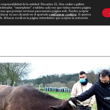
 responsabilidad de la entidad: Discarlux SL. Una cookie o galleta
OVINE WORLD
▼
TIEND
CONTACTO
ordenador, “smartphone” o tableta cada vez que visitas nuestra página
rnas que prestan servicios para nuestra página web. Puedes aceptar
echazar su uso clicando en el apartado
configurar cookies
.
Si quieres
. Al hacer scroll en la página entendemos que aceptas la activación