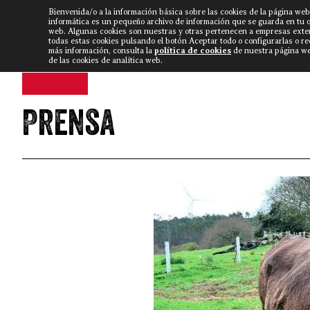
Bienvenida/o a la información básica sobre las cookies de la página web
DISCARLUX
▼
FISTERRA B
NOTICIAS
VÍDEOS
informática es un pequeño archivo de información que se guarda en tu 
web. Algunas cookies son nuestras y otras pertenecen a empresas exte
todas estas cookies pulsando el botón Aceptar todo o configurarlas o r
más información, consulta la
política de cookies
de nuestra página web
de las cookies de analítica web.
Prensa