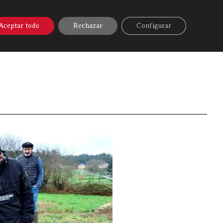
A ONLINE
▼
AYUDA
MI CUENTA
Aceptar todo
Rechazar
Configurar
Discarlux
»
De Ames a las mejores parrillas