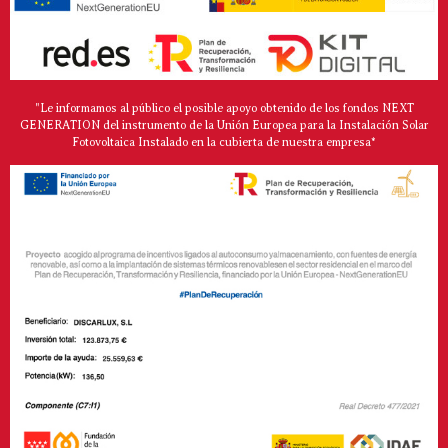
"Le informamos al público el posible apoyo obtenido de los fondos NEXT
GENERATION del instrumento de la Unión Europea para la Instalación Solar
Fotovoltaica Instalado en la cubierta de nuestra empresa*