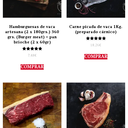
Hamburguesas de vaca
Carne picada de vaca 1Kg.
artesana (2 x 180grs.) 360
(preparado cárnico)
grs. (Burger meat) + pan
brioche (2 x 60gr)
Valorado
18,26
€
con
5.00
Valorado
de 5
7,48
€
COMPRAR
con
5.00
de 5
COMPRAR