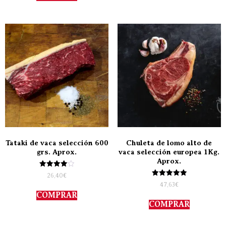
Tataki de vaca selección 600
Chuleta de lomo alto de
grs. Aprox.
vaca selección europea 1Kg.
Aprox.
Valorado
26,40
€
con
Valorado
47,63
€
4.00
con
de 5
COMPRAR
5.00
de 5
COMPRAR