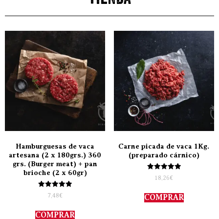
Hamburguesas de vaca
Carne picada de vaca 1Kg.
artesana (2 x 180grs.) 360
(preparado cárnico)
grs. (Burger meat) + pan
brioche (2 x 60gr)
Valorado
18,26
€
con
5.00
Valorado
de 5
7,48
€
COMPRAR
con
5.00
de 5
COMPRAR