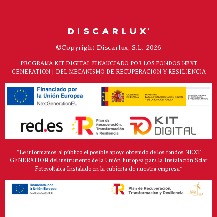
©Copyright Discarlux, S.L. 2026
PROGRAMA KIT DIGITAL FINANCIADO POR LOS FONDOS NEXT
GENERATION | DEL MECANISMO DE RECUPERACIÓN Y RESILIENCIA
"Le informamos al público el posible apoyo obtenido de los fondos NEXT
GENERATION del instrumento de la Unión Europea para la Instalación Solar
Fotovoltaica Instalado en la cubierta de nuestra empresa*