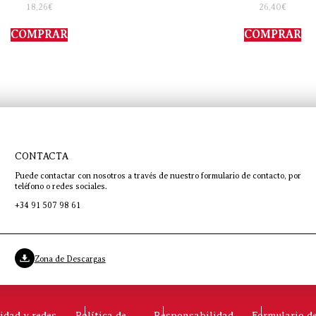
Valorado
Valorado
18,26
€
26,40
€
con
con
5.00
4.00
de 5
de 5
COMPRAR
COMPRAR
CONTACTA
Puede contactar con nosotros a través de nuestro formulario de contacto, por
teléfono o redes sociales.
+34 91 507 98 61
Zona de Descargas
cidad y redes
Política de
Responsabilidad
Formulario d