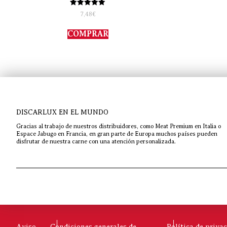
Valorado
7,48
€
con
5.00
de 5
COMPRAR
DISCARLUX EN EL MUNDO
Gracias al trabajo de nuestros distribuidores, como Meat Premium en Italia o
Espace Jabugo en Francia, en gran parte de Europa muchos países pueden
disfrutar de nuestra carne con una atención personalizada.
Aviso
Condiciones generales de
Política de priva