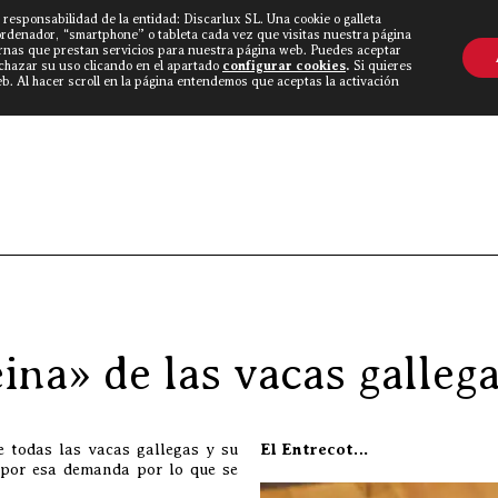
 responsabilidad de la entidad: Discarlux SL. Una cookie o galleta
OVINE WORLD
▼
TIEND
CONTACTO
ordenador, “smartphone” o tableta cada vez que visitas nuestra página
rnas que prestan servicios para nuestra página web. Puedes aceptar
echazar su uso clicando en el apartado
configurar cookies
.
Si quieres
. Al hacer scroll en la página entendemos que aceptas la activación
Discarlux
»
Blog Carní
eina» de las vacas galle
e todas las vacas gallegas y su
El Entrecot…
 por esa demanda por lo que se