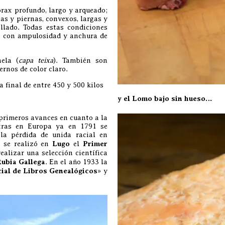
rax profundo, largo y arqueado;
as y piernas, convexos, largas y
ollado. Todas estas condiciones
, con ampulosidad y anchura de
nela (
capa teixa
). También son
ernos de color claro.
 final de entre 450 y 500 kilos
y el Lomo bajo sin hueso…
primeros avances en cuanto a la
ntras en Europa ya en 1791 se
la pérdida de unida racial en
 se realizó en
Lugo
el
Primer
ealizar una selección científica
ubia Gallega
. En el año 1933 la
ial de Libros Genealógicos
» y