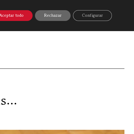
A ONLINE
▼
AYUDA
MI CUENTA
Aceptar todo
Rechazar
Configurar
voro
»
“Rubia Gallega”, la “reina” de las vacas gallegas…
gas…