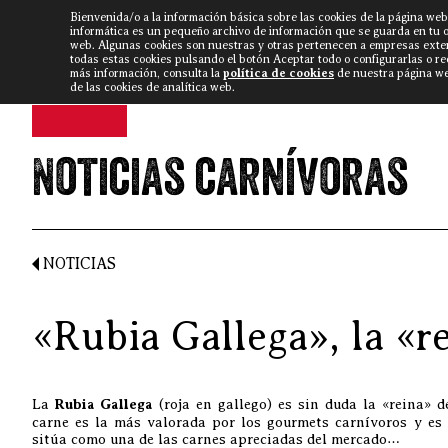
Bienvenida/o a la información básica sobre las cookies de la página web
DISCARLUX
▼
FISTERRA B
NOTICIAS
VÍDEOS
informática es un pequeño archivo de información que se guarda en tu 
web. Algunas cookies son nuestras y otras pertenecen a empresas exte
todas estas cookies pulsando el botón Aceptar todo o configurarlas o r
más información, consulta la
política de cookies
de nuestra página web
de las cookies de analítica web.
Noticias carnívoras
NOTICIAS
«Rubia Gallega», la «r
La
Rubia Gallega
(roja en gallego) es sin duda la «reina» d
carne es la más valorada por los gourmets carnívoros y es
sitúa como una de las carnes apreciadas del mercado…