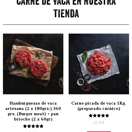
carne de vaca en nuestra
tienda
Hamburguesas de vaca
Carne picada de vaca 1Kg.
artesana (2 x 180grs.) 360
(preparado cárnico)
grs. (Burger meat) + pan
brioche (2 x 60gr)
Valorado
18,26
€
con
5.00
Valorado
de 5