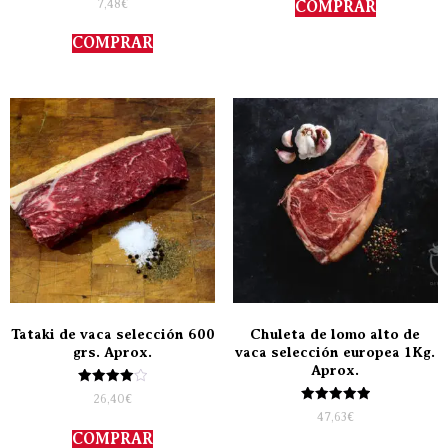
7,48
€
COMPRAR
con
5.00
de 5
COMPRAR
Tataki de vaca selección 600
Chuleta de lomo alto de
grs. Aprox.
vaca selección europea 1Kg.
Aprox.
Valorado
26,40
€
con
Valorado
47,63
€
4.00
con
de 5
COMPRAR
5.00