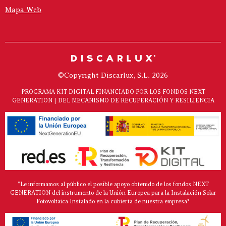
Mapa Web
©Copyright Discarlux, S.L. 2026
PROGRAMA KIT DIGITAL FINANCIADO POR LOS FONDOS NEXT
GENERATION | DEL MECANISMO DE RECUPERACIÓN Y RESILIENCIA
"Le informamos al público el posible apoyo obtenido de los fondos NEXT
GENERATION del instrumento de la Unión Europea para la Instalación Solar
Fotovoltaica Instalado en la cubierta de nuestra empresa*