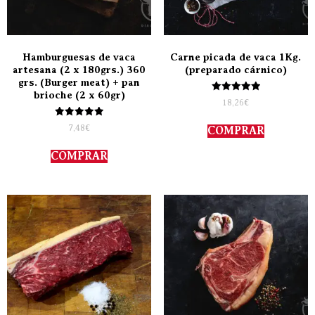
Hamburguesas de vaca
Carne picada de vaca 1Kg.
artesana (2 x 180grs.) 360
(preparado cárnico)
grs. (Burger meat) + pan
brioche (2 x 60gr)
Valorado
18,26
€
con
5.00
Valorado
de 5
7,48
€
COMPRAR
con
5.00
de 5
COMPRAR