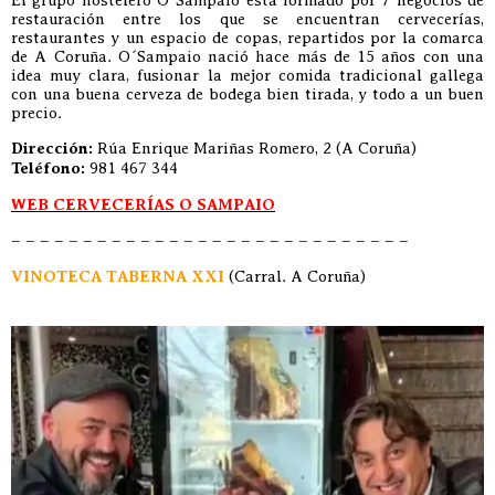
El grupo hostelero O´Sampaio está formado por 7 negocios de
restauración entre los que se encuentran cervecerías,
restaurantes y un espacio de copas, repartidos por la comarca
de A Coruña. O´Sampaio nació hace más de 15 años con una
idea muy clara, fusionar la mejor comida tradicional gallega
con una buena cerveza de bodega bien tirada, y todo a un buen
precio.
Dirección:
Rúa Enrique Mariñas Romero, 2 (A Coruña)
Teléfono:
981 467 344
WEB CERVECERÍAS O SAMPAIO
– – – – – – – – – – – – – – – – – – – – – – – – – – – –
VINOTECA TABERNA XXI
(Carral. A Coruña)