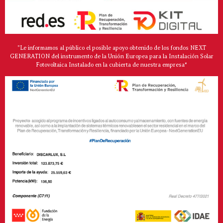
"Le informamos al público el posible apoyo obtenido de los fondos NEXT
GENERATION del instrumento de la Unión Europea para la Instalación Solar
Fotovoltaica Instalado en la cubierta de nuestra empresa*