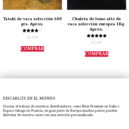
Tataki de vaca selección 600
Chuleta de lomo alto de
grs. Aprox.
vaca selección europea 1Kg.
Aprox.
Valorado
26,40
€
con
Valorado
47,63
€
4.00
con
de 5
COMPRAR
5.00
de 5
COMPRAR
DISCARLUX EN EL MUNDO
Gracias al trabajo de nuestros distribuidores, como Meat Premium en Italia o
Espace Jabugo en Francia, en gran parte de Europa muchos países pueden
disfrutar de nuestra carne con una atención personalizada.