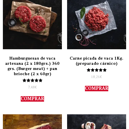
Hamburguesas de vaca
Carne picada de vaca 1Kg.
artesana (2 x 180grs.) 360
(preparado cárnico)
grs. (Burger meat) + pan
brioche (2 x 60gr)
Valorado
18,26
€
con
5.00
Valorado
de 5
7,48
€
COMPRAR
con
5.00
de 5
COMPRAR