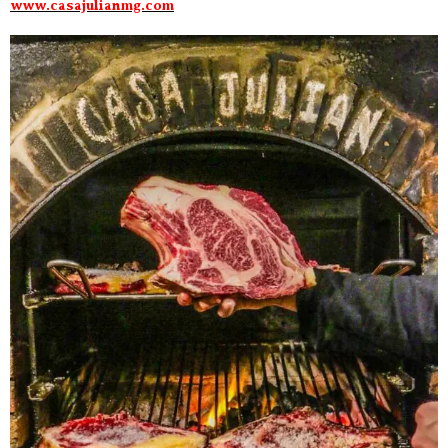
www.casajulianmg.com