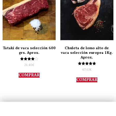
Tataki de vaca selección 600
Chuleta de lomo alto de
grs. Aprox.
vaca selección europea 1Kg.
Aprox.
Valorado
26,40
€
con
Valorado
47,63
€
4.00
con
de 5
COMPRAR
5.00
de 5
COMPRAR