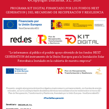
©Copyright Discarlux, S.L. 2026
PROGRAMA KIT DIGITAL FINANCIADO POR LOS FONDOS NEXT
GENERATION | DEL MECANISMO DE RECUPERACIÓN Y RESILIENCIA
"Le informamos al público el posible apoyo obtenido de los fondos NEXT
GENERATION del instrumento de la Unión Europea para la Instalación Solar
Fotovoltaica Instalado en la cubierta de nuestra empresa*