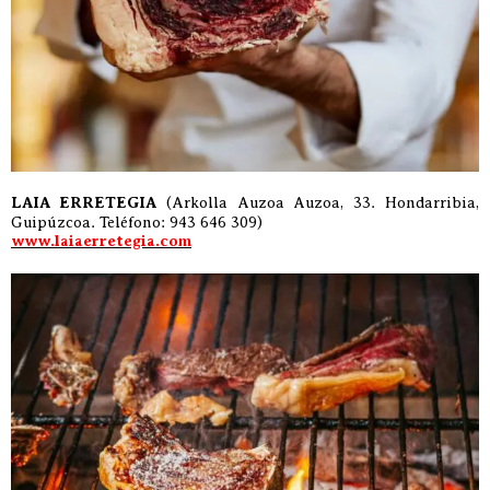
LAIA ERRETEGIA
(Arkolla Auzoa Auzoa, 33. Hondarribia,
Guipúzcoa. Teléfono: 943 646 309)
www.laiaerretegia.com