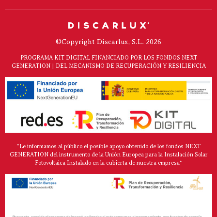
©Copyright Discarlux, S.L. 2026
PROGRAMA KIT DIGITAL FINANCIADO POR LOS FONDOS NEXT
GENERATION | DEL MECANISMO DE RECUPERACIÓN Y RESILIENCIA
"Le informamos al público el posible apoyo obtenido de los fondos NEXT
GENERATION del instrumento de la Unión Europea para la Instalación Solar
Fotovoltaica Instalado en la cubierta de nuestra empresa*