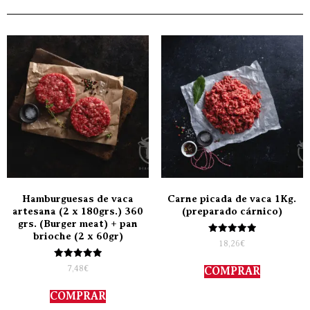
Hamburguesas de vaca
Carne picada de vaca 1Kg.
artesana (2 x 180grs.) 360
(preparado cárnico)
grs. (Burger meat) + pan
brioche (2 x 60gr)
Valorado
18,26
€
con
5.00
Valorado
de 5
7,48
€
COMPRAR
con
5.00
de 5
COMPRAR