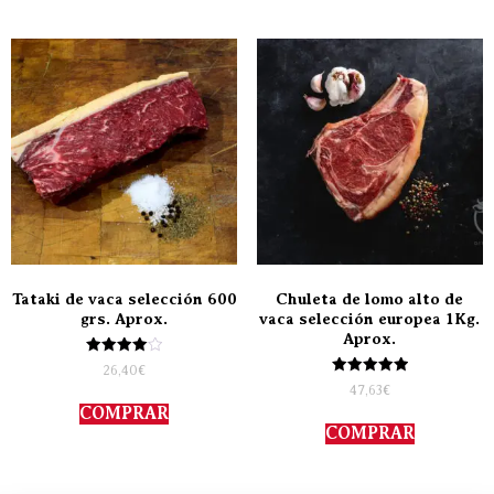
Tataki de vaca selección 600
Chuleta de lomo alto de
grs. Aprox.
vaca selección europea 1Kg.
Aprox.
Valorado
26,40
€
con
Valorado
47,63
€
4.00
con
de 5
COMPRAR
5.00
de 5
COMPRAR