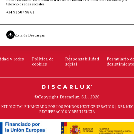
teléfono o redes sociales.
+34 91 507 98 61
Zona de Descargas
cidad y redes
Política de
Responsabilidad
Formulario d
cookies
social
desistimient
©Copyright Discarlux, S.L. 2026
KIT DIGITAL FINANCIADO POR LOS FONDOS NEXT GENERATION | DEL ME
RECUPERACIÓN Y RESILIENCIA