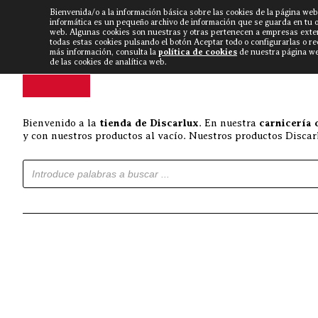
Bienvenida/o a la información básica sobre las cookies de la página web
DISCARLUX
▼
FISTERRA B
NOTICIAS
VÍDEOS
informática es un pequeño archivo de información que se guarda en tu 
web. Algunas cookies son nuestras y otras pertenecen a empresas exte
todas estas cookies pulsando el botón Aceptar todo o configurarlas o r
más información, consulta la
política de cookies
de nuestra página web
de las cookies de analítica web.
Bienvenido a la
tienda de Discarlux
. En nuestra
carnicería 
y con nuestros productos al vacío. Nuestros productos Discarl
Búsqueda de productos