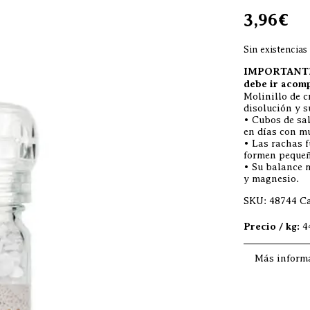
3,96
€
Sin existencias
IMPORTANTE: 
debe ir acom
Molinillo de c
disolución y s
• Cubos de sa
en días con mu
• Las rachas f
formen pequeñ
• Su balance m
y magnesio.
SKU:
48744
Ca
Precio / kg:
4
Más inform