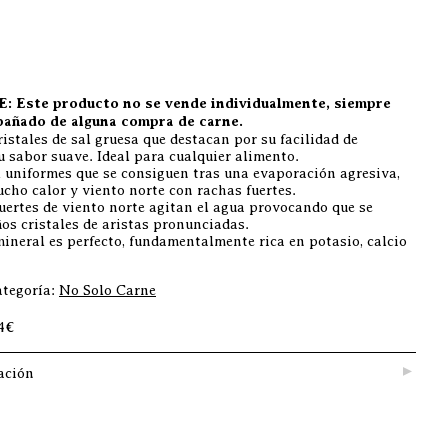
Este producto no se vende individualmente, siempre
pañado de alguna compra de carne.
ristales de sal gruesa que destacan por su facilidad de
u sabor suave. Ideal para cualquier alimento.
l uniformes que se consiguen tras una evaporación agresiva,
cho calor y viento norte con rachas fuertes.
uertes de viento norte agitan el agua provocando que se
os cristales de aristas pronunciadas.
ineral es perfecto, fundamentalmente rica en potasio, calcio
tegoría:
No Solo Carne
4€
ación