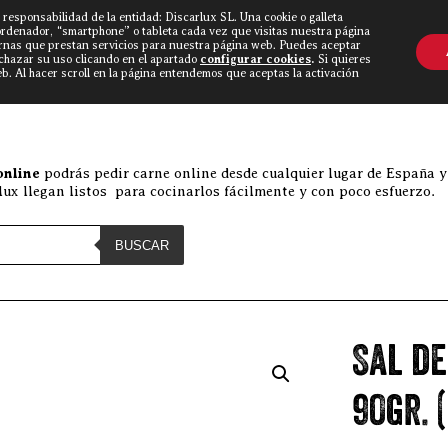
 responsabilidad de la entidad: Discarlux SL. Una cookie o galleta
OVINE WORLD
▼
TIEND
CONTACTO
ordenador, “smartphone” o tableta cada vez que visitas nuestra página
rnas que prestan servicios para nuestra página web. Puedes aceptar
echazar su uso clicando en el apartado
configurar cookies
.
Si quieres
. Al hacer scroll en la página entendemos que aceptas la activación
Discarlux
»
Comprar carne online
online
podrás pedir carne online desde cualquier lugar de España y
ux llegan listos para cocinarlos fácilmente y con poco esfuerzo.
BUSCAR
Sal d
90gr. 