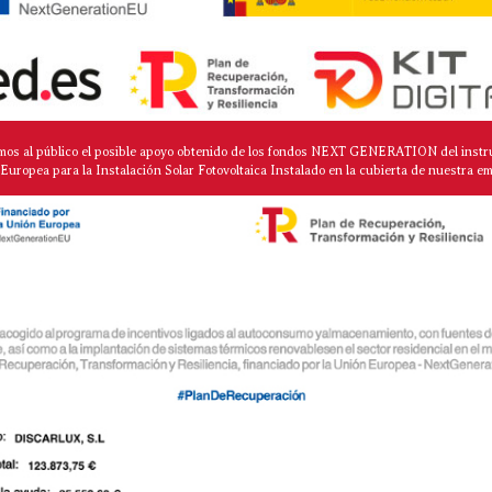
mos al público el posible apoyo obtenido de los fondos NEXT GENERATION del instr
Europea para la Instalación Solar Fotovoltaica Instalado en la cubierta de nuestra e