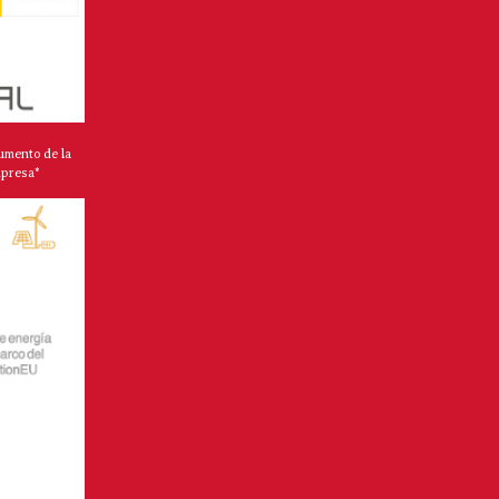
umento de la
mpresa*