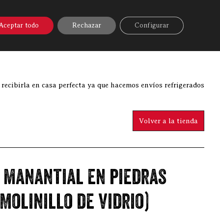
A ONLINE
▼
AYUDA
MI CUENTA
Aceptar todo
Rechazar
Configurar
»
Sal de manantial en piedras 90gr. (Molinillo de vidrio)
 recibirla en casa perfecta ya que hacemos envíos refrigerados
Volver a la tienda
e manantial en piedras
(Molinillo de vidrio)