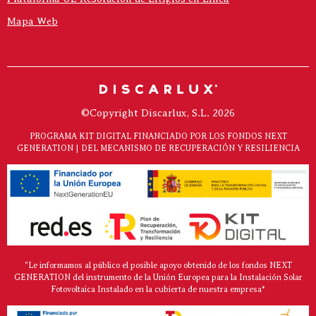
Mapa Web
©Copyright Discarlux, S.L. 2026
PROGRAMA KIT DIGITAL FINANCIADO POR LOS FONDOS NEXT
GENERATION | DEL MECANISMO DE RECUPERACIÓN Y RESILIENCIA
"Le informamos al público el posible apoyo obtenido de los fondos NEXT
GENERATION del instrumento de la Unión Europea para la Instalación Solar
Fotovoltaica Instalado en la cubierta de nuestra empresa*