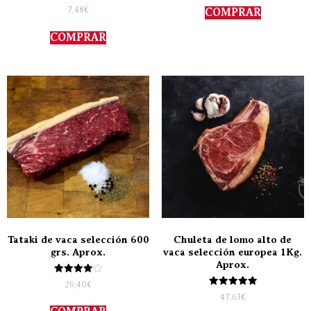
Valorado
de 5
7,48
€
COMPRAR
con
5.00
de 5
COMPRAR
Tataki de vaca selección 600
Chuleta de lomo alto de
grs. Aprox.
vaca selección europea 1Kg.
Aprox.
Valorado
26,40
€
con
Valorado
47,63
€
4.00
con
de 5
5.00