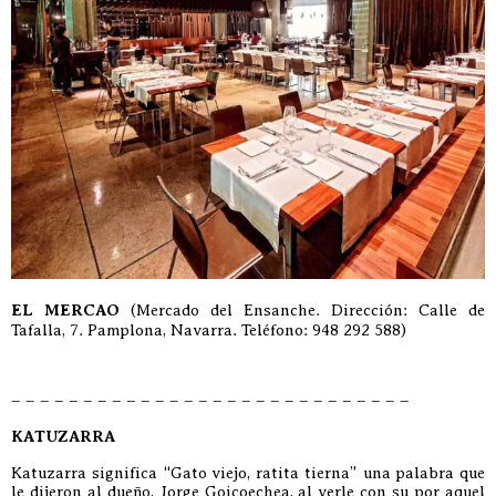
EL MERCAO
(Mercado del Ensanche. Dirección: Calle de
Tafalla, 7. Pamplona, Navarra. Teléfono: 948 292 588)
– – – – – – – – – – – – – – – – – – – – – – – – – – – –
KATUZARRA
Katuzarra significa “Gato viejo, ratita tierna” una palabra que
le dijeron al dueño, Jorge Goicoechea, al verle con su por aquel