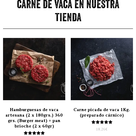
carne de vaca en nuestra
tienda
Hamburguesas de vaca
Carne picada de vaca 1Kg.
artesana (2 x 180grs.) 360
(preparado cárnico)
grs. (Burger meat) + pan
brioche (2 x 60gr)
Valorado
18,26
€
con
5.00