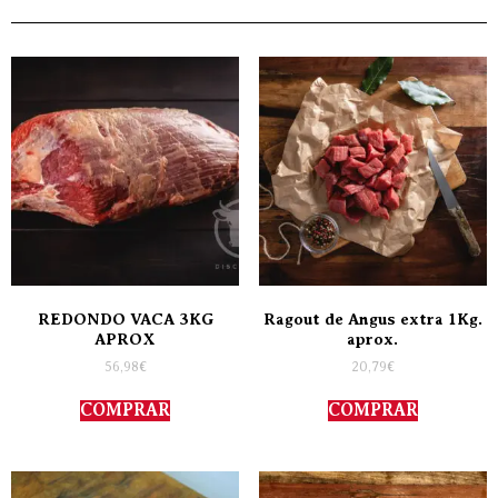
REDONDO VACA 3KG
Ragout de Angus extra 1Kg.
APROX
aprox.
56,98
€
20,79
€
COMPRAR
COMPRAR