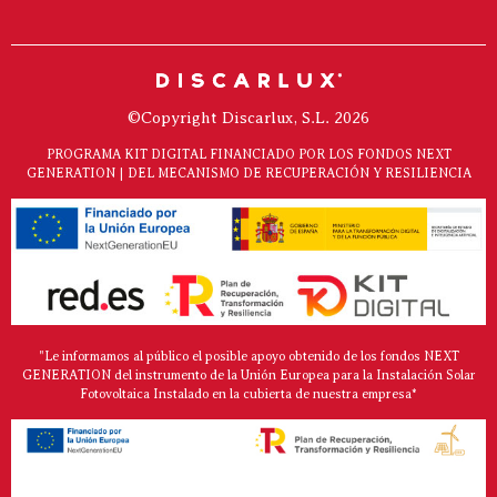
©Copyright Discarlux, S.L. 2026
PROGRAMA KIT DIGITAL FINANCIADO POR LOS FONDOS NEXT
GENERATION | DEL MECANISMO DE RECUPERACIÓN Y RESILIENCIA
"Le informamos al público el posible apoyo obtenido de los fondos NEXT
GENERATION del instrumento de la Unión Europea para la Instalación Solar
Fotovoltaica Instalado en la cubierta de nuestra empresa*