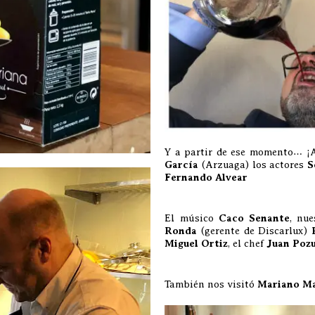
Y a partir de ese momento… ¡A
García
(Arzuaga) los actores
S
Fernando Alvear
El músico
Caco Senante
, nu
Ronda
(gerente de Discarlux)
Miguel Ortiz
, el chef
Juan Poz
También nos visitó
Mariano M