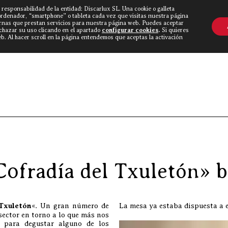
 responsabilidad de la entidad: Discarlux SL. Una cookie o galleta
OVINE WORLD
▼
TIEND
CONTACTO
ordenador, “smartphone” o tableta cada vez que visitas nuestra página
rnas que prestan servicios para nuestra página web. Puedes aceptar
echazar su uso clicando en el apartado
configurar cookies
.
Si quieres
. Al hacer scroll en la página entendemos que aceptas la activación
Discarlux
»
Blog Carnívoro
»
Nueva 
Cofradía del Txuletón» 
Txuletón
«. Un gran número de
La mesa ya estaba dispuesta a 
 sector en torno a lo que más nos
 para degustar alguno de los