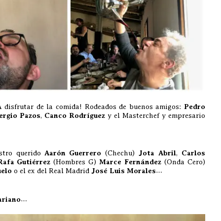
 disfrutar de la comida! Rodeados de buenos amigos:
Pedro
ergio Pazos
,
Canco Rodríguez
y el Masterchef y empresario
estro querido
Aarón Guerrero
(Chechu)
Jota Abril
,
Carlos
Rafa Gutiérrez
(Hombres G)
Marce Fernández
(Onda Cero)
uelo
o el ex del Real Madrid
José Luis Morales
…
ariano
…