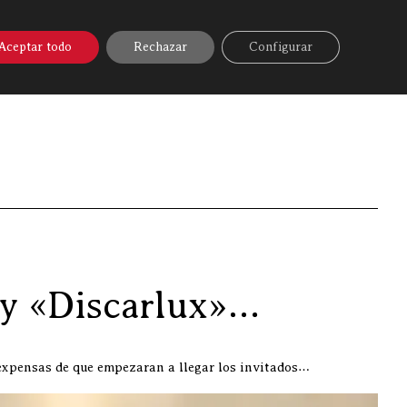
A ONLINE
▼
AYUDA
MI CUENTA
Aceptar todo
Rechazar
Configurar
reunión de la «Cofradía del Txuletón» by «Discarlux»…
by «Discarlux»…
expensas de que empezaran a llegar los invitados…