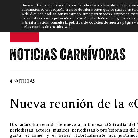
Bienvenida/o a la información básica sobre las cookies de la página web
DISCARLUX
▼
FISTERRA B
NOTICIAS
VÍDEOS
informática es un pequeño archivo de información que se guarda en tu 
web. Algunas cookies son nuestras y otras pertenecen a empresas exte
todas estas cookies pulsando el botón Aceptar todo o configurarlas o r
más información, consulta la
política de cookies
de nuestra página web
de las cookies de analítica web.
Noticias carnívoras
NOTICIAS
Nueva reunión de la «
Discarlux
ha reunido de nuevo a la famosa «
Cofradía del 
periodistas, actores, músicos, periodistas o profesionales del
gusta: el comer y el beber. Habitualmente nos juntamos