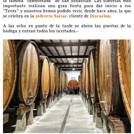
la famosa “tamborrada” de San Sebastián. Las sidrerías más
importante realizan una gran fiesta para dar inicio a ese
“Txotx” y nosotros hemos podido vivir, desde hace años, la que
se celebra en la
sidrería Saizar
, cliente de
Discarlux
.
A las ocho en punto de la tarde se abren las puertas de la
bodega y entran todos los invitados…