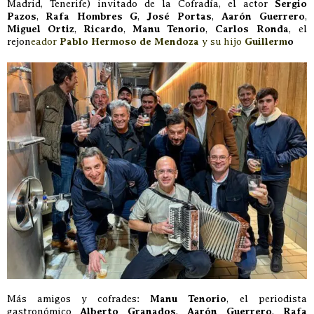
Madrid, Tenerife) invitado de la Cofradía, el actor
Sergio
Pazos
,
Rafa Hombres G
,
José Portas
,
Aarón Guerrero
,
Miguel Ortiz
,
Ricardo
,
Manu Tenorio
,
Carlos Ronda
, el
rejon
eador
Pablo Hermoso de Mendoza
y
su hijo
Guillerm
o
Más amigos y cofrades:
Manu Tenorio
, el periodista
gastronómico
Alberto Granados
,
Aarón Guerrero
,
Rafa