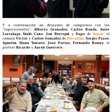
Y a continuación un desayuno de campeones con los
“supervivientes”:
Alberto Granados
,
Carlos Ronda
,
Asier
Larrañaga
,
Iñaki Cano
,
Jon Berregui
y
Napo
de
Saizar
, el
cámara
Víctor
y
Carlos González
de
Discarlux
,
Sergio Pazos
,
Agustín
,
Manu Tenorio
,
José Portas
,
Fernando Romay
, el
portero
Ricardo
y
Aarón Guerrero
…