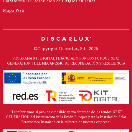
Plataforma UE Resolución de Litigios en Línea
Mapa Web
©Copyright Discarlux, S.L. 2026
PROGRAMA KIT DIGITAL FINANCIADO POR LOS FONDOS NEXT
GENERATION | DEL MECANISMO DE RECUPERACIÓN Y RESILIENCIA
"Le informamos al público el posible apoyo obtenido de los fondos NEXT
GENERATION del instrumento de la Unión Europea para la Instalación Solar
Fotovoltaica Instalado en la cubierta de nuestra empresa*