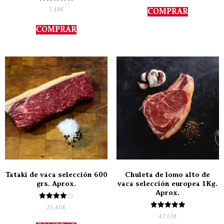
5.00
Valorado
de 5
7,48
€
COMPRAR
con
5.00
de 5
COMPRAR
Tataki de vaca selección 600
Chuleta de lomo alto de
grs. Aprox.
vaca selección europea 1Kg.
Aprox.
Valorado
26,40
€
con
Valorado
47,63
€
4.00
con
de 5