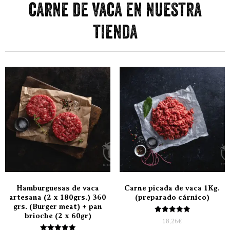
carne de vaca en nuestra
tienda
Hamburguesas de vaca
Carne picada de vaca 1Kg.
artesana (2 x 180grs.) 360
(preparado cárnico)
grs. (Burger meat) + pan
brioche (2 x 60gr)
Valorado
18,26
€
con