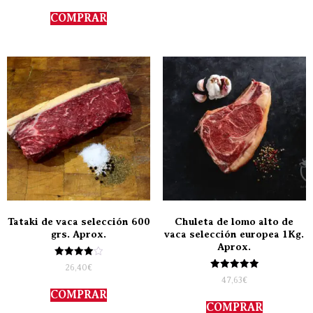
5.00
de 5
COMPRAR
Tataki de vaca selección 600
Chuleta de lomo alto de
grs. Aprox.
vaca selección europea 1Kg.
Aprox.
Valorado
26,40
€
con
Valorado
47,63
€
4.00
con
de 5
COMPRAR
5.00
de 5
COMPRAR