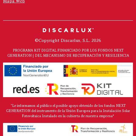
Mapa Web
©Copyright Discarlux, S.L. 2026
PROGRAMA KIT DIGITAL FINANCIADO POR LOS FONDOS NEXT
GENERATION | DEL MECANISMO DE RECUPERACIÓN Y RESILIENCIA
"Le informamos al público el posible apoyo obtenido de los fondos NEXT
GENERATION del instrumento de la Unión Europea para la Instalación Solar
Fotovoltaica Instalado en la cubierta de nuestra empresa*