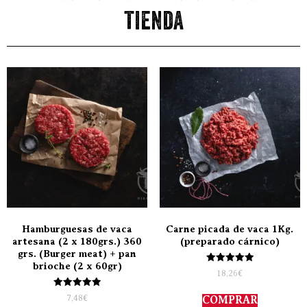
tienda
Hamburguesas de vaca
Carne picada de vaca 1Kg.
artesana (2 x 180grs.) 360
(preparado cárnico)
grs. (Burger meat) + pan
brioche (2 x 60gr)
Valorado
18,26
€
con
5.00
Valorado
de 5
7,48
€
COMPRAR
con