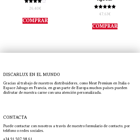
Valorado
26,40
€
con
Valorado
47,63
€
4.00
con
de 5
COMPRAR
5.00
de 5
COMPRAR
DISCARLUX EN EL MUNDO
Gracias al trabajo de nuestros distribuidores, como Meat Premium en Italia o
Espace Jabugo en Francia, en gran parte de Europa muchos países pueden
disfrutar de nuestra carne con una atención personalizada.
CONTACTA
Puede contactar con nosotros a través de nuestro formulario de contacto, por
teléfono o redes sociales.
+34 91 507 98 61