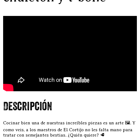
Descripción
Cocinar bien una de nuestras increíbles piezas es un arte 🖼. Y
como veis, a los maestros de El Cortijo no les falta mano para
tratar con semejantes bestias. ¿Quién quiere? 🥩