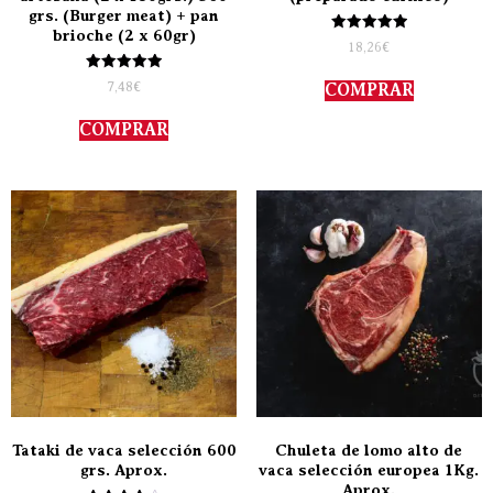
grs. (Burger meat) + pan
brioche (2 x 60gr)
Valorado
18,26
€
con
5.00
Valorado
de 5
7,48
€
COMPRAR
con
5.00
de 5
COMPRAR
Tataki de vaca selección 600
Chuleta de lomo alto de
grs. Aprox.
vaca selección europea 1Kg.
Aprox.