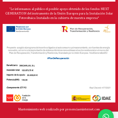
"Le informamos al público el posible apoyo obtenido de los fondos NEXT
GENERATION del instrumento de la Unión Europea para la Instalación Solar
Fotovoltaica Instalado en la cubierta de nuestra empresa*
Mantenimiento web realizado por presenciaeninternet.com