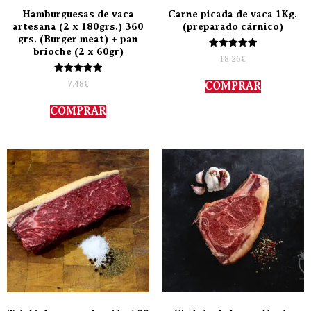
Hamburguesas de vaca
Carne picada de vaca 1Kg.
artesana (2 x 180grs.) 360
(preparado cárnico)
grs. (Burger meat) + pan
brioche (2 x 60gr)
Valorado
18,26
€
con
5.00
Valorado
de 5
7,48
€
COMPRAR
con
5.00
de 5
COMPRAR