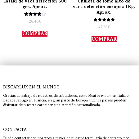
Tataki de vaca selección 600
Chuleta de lomo alto de
grs. Aprox.
vaca selección europea 1Kg.
Aprox.
Valorado
26,40
€
con
Valorado
47,63
€
4.00
con
de 5
COMPRAR
5.00
de 5
COMPRAR
DISCARLUX EN EL MUNDO
Gracias al trabajo de nuestros distribuidores, como Meat Premium en Italia o
Espace Jabugo en Francia, en gran parte de Europa muchos países pueden
disfrutar de nuestra carne con una atención personalizada.
CONTACTA
Puede contactar con nosotros a través de nuestro formulario de contacto, por