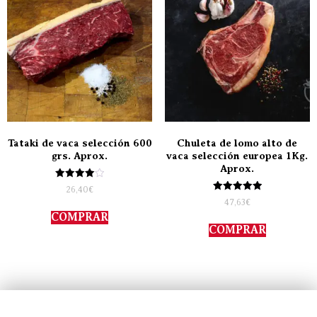
Tataki de vaca selección 600
Chuleta de lomo alto de
grs. Aprox.
vaca selección europea 1Kg.
Aprox.
Valorado
26,40
€
con
Valorado
47,63
€
4.00
con
de 5
COMPRAR
5.00
de 5
COMPRAR