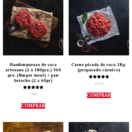
Hamburguesas de vaca
Carne picada de vaca 1Kg.
artesana (2 x 180grs.) 360
(preparado cárnico)
grs. (Burger meat) + pan
brioche (2 x 60gr)
Valorado
18,26
€
con
5.00
Valorado
de 5
7,48
€
COMPRAR
con
5.00
de 5
COMPRAR