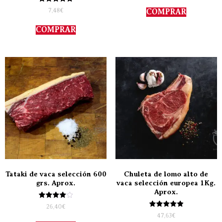
5.00
Valorado
de 5
7,48
€
COMPRAR
con
5.00
de 5
COMPRAR
Tataki de vaca selección 600
Chuleta de lomo alto de
grs. Aprox.
vaca selección europea 1Kg.
Aprox.
Valorado
26,40
€
con
Valorado
47,63
€
4.00
con
de 5