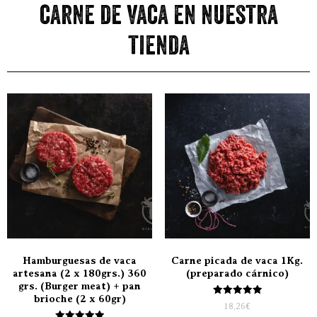
carne de vaca en nuestra
tienda
Hamburguesas de vaca
Carne picada de vaca 1Kg.
artesana (2 x 180grs.) 360
(preparado cárnico)
grs. (Burger meat) + pan
brioche (2 x 60gr)
Valorado
18,26
€
con