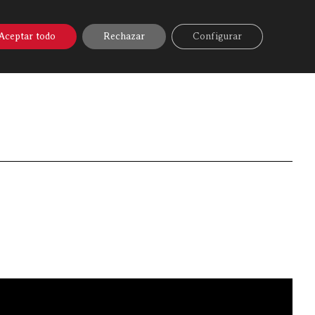
A ONLINE
▼
AYUDA
MI CUENTA
Aceptar todo
Rechazar
Configurar
x
»
Videos
»
James Meat, Y para comer bien… ¡A Coruña!