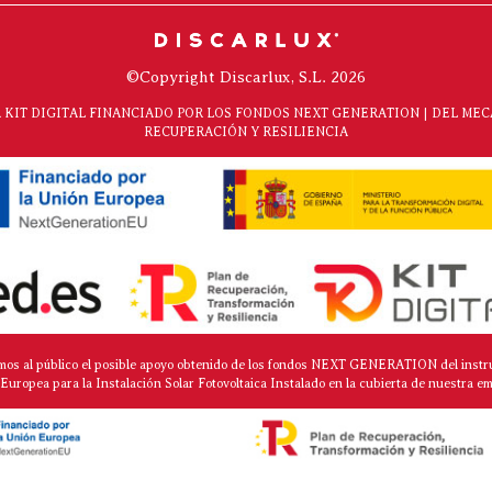
©Copyright Discarlux, S.L. 2026
KIT DIGITAL FINANCIADO POR LOS FONDOS NEXT GENERATION | DEL ME
RECUPERACIÓN Y RESILIENCIA
mos al público el posible apoyo obtenido de los fondos NEXT GENERATION del instr
Europea para la Instalación Solar Fotovoltaica Instalado en la cubierta de nuestra e