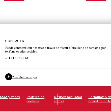
CONTACTA
Puede contactar con nosotros a través de nuestro formulario de contacto, por
teléfono o redes sociales.
+34 91 507 98 61
Zona de Descargas
cidad y redes
Política de
Responsabilidad
Formulario d
cookies
social
desistimient