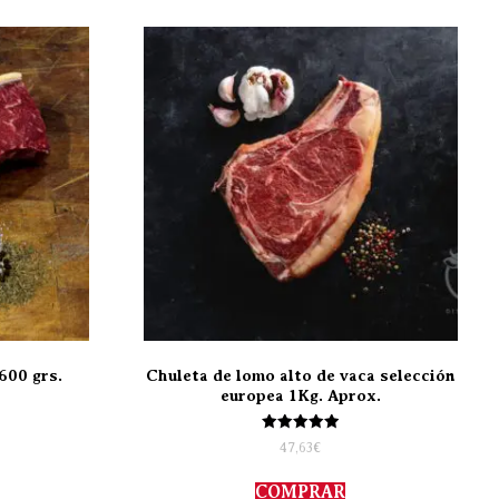
600 grs.
Chuleta de lomo alto de vaca selección
europea 1Kg. Aprox.
Valorado
47,63
€
con
5.00
de 5
COMPRAR