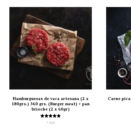
Hamburguesas de vaca artesana (2 x
Carne pica
180grs.) 360 grs. (Burger meat) + pan
brioche (2 x 60gr)
Valorado
7,48
€
con
5.00