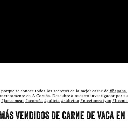
 porque se conoce todos los secretos de la mejor carne de
#España
,
concretamente en A Coruña. Descubre a nuestro investigador por su
#jamesmeat
#acoruña
#galicia
#eldivino
#nicetomeatyou
#licenc
más vendidos de carne de vaca en