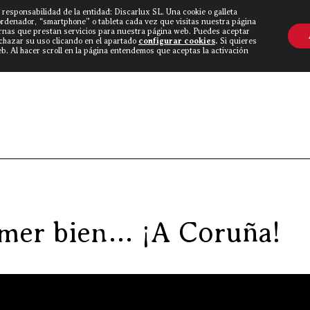
 responsabilidad de la entidad: Discarlux SL. Una cookie o galleta
OVINE WORLD
▼
TIEND
CONTACTO
ordenador, “smartphone” o tableta cada vez que visitas nuestra página
rnas que prestan servicios para nuestra página web. Puedes aceptar
echazar su uso clicando en el apartado
configurar cookies
.
Si quieres
. Al hacer scroll en la página entendemos que aceptas la activación
Discarlu
omer bien… ¡A Coruña!