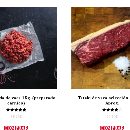
da de vaca 1Kg. (preparado
Tataki de vaca selección 
cárnico)
Aprox.
Valorado
Valorado
18,26
€
26,40
€
con
con
5.00
4.00
de 5
de 5
COMPRAR
COMPRAR