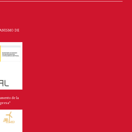
CANISMO DE
umento de la
mpresa*