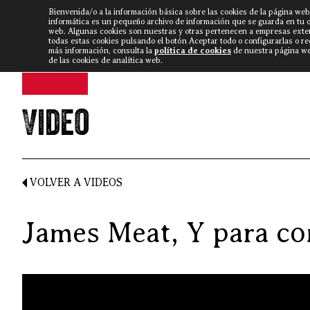
Bienvenida/o a la información básica sobre las cookies de la página web
DISCARLUX
▼
FISTERRA B
NOTICIAS
VÍDEOS
informática es un pequeño archivo de información que se guarda en tu 
web. Algunas cookies son nuestras y otras pertenecen a empresas exte
todas estas cookies pulsando el botón Aceptar todo o configurarlas o r
más información, consulta la
política de cookies
de nuestra página web
de las cookies de analítica web.
Video
VOLVER A VIDEOS
James Meat, Y para c