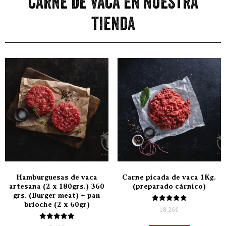
carne de vaca en nuestra
tienda
Hamburguesas de vaca
Carne picada de vaca 1Kg.
artesana (2 x 180grs.) 360
(preparado cárnico)
grs. (Burger meat) + pan
brioche (2 x 60gr)
Valorado
18,26
€
con
5.00
Valorado
de 5