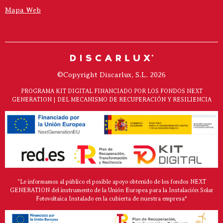
Mapa Web
©Copyright Discarlux, S.L. 2026
PROGRAMA KIT DIGITAL FINANCIADO POR LOS FONDOS NEXT
GENERATION | DEL MECANISMO DE RECUPERACIÓN Y RESILIENCIA
"Le informamos al público el posible apoyo obtenido de los fondos NEXT
GENERATION del instrumento de la Unión Europea para la Instalación Solar
Fotovoltaica Instalado en la cubierta de nuestra empresa*