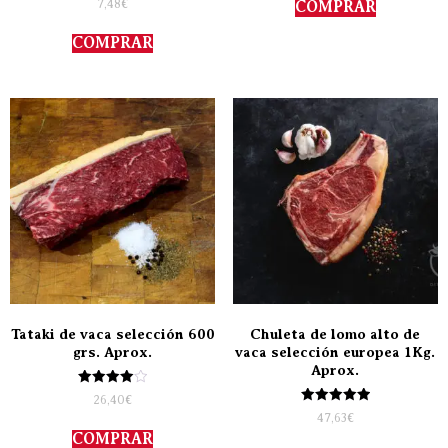
7,48
€
COMPRAR
con
5.00
de 5
COMPRAR
Tataki de vaca selección 600
Chuleta de lomo alto de
grs. Aprox.
vaca selección europea 1Kg.
Aprox.
Valorado
26,40
€
con
Valorado
47,63
€
4.00
con
de 5
COMPRAR
5.00