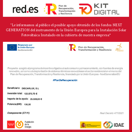
"Le informamos al público el posible apoyo obtenido de los fondos NEXT
GENERATION del instrumento de la Unión Europea para la Instalación Solar
Fotovoltaica Instalado en la cubierta de nuestra empresa*