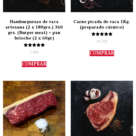
Hamburguesas de vaca
Carne picada de vaca 1Kg.
artesana (2 x 180grs.) 360
(preparado cárnico)
grs. (Burger meat) + pan
brioche (2 x 60gr)
Valorado
18,26
€
con
5.00
Valorado
de 5
7,48
€
COMPRAR
con
5.00
de 5
COMPRAR