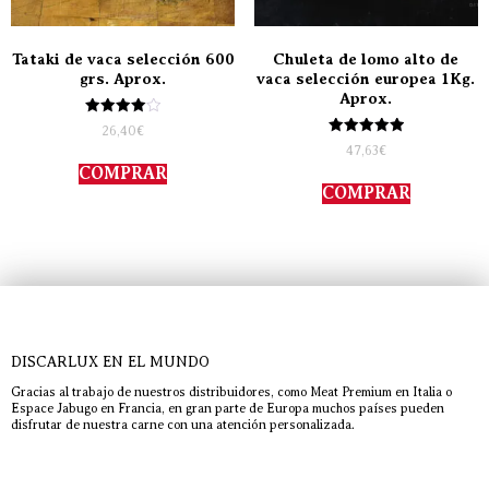
Tataki de vaca selección 600
Chuleta de lomo alto de
grs. Aprox.
vaca selección europea 1Kg.
Aprox.
Valorado
26,40
€
con
Valorado
47,63
€
4.00
con
de 5
COMPRAR
5.00
de 5
COMPRAR
DISCARLUX EN EL MUNDO
Gracias al trabajo de nuestros distribuidores, como Meat Premium en Italia o
Espace Jabugo en Francia, en gran parte de Europa muchos países pueden
disfrutar de nuestra carne con una atención personalizada.