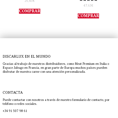
26,40
€
con
Valorado
47,63
€
4.00
con
de 5
COMPRAR
5.00
de 5
COMPRAR
DISCARLUX EN EL MUNDO
Gracias al trabajo de nuestros distribuidores, como Meat Premium en Italia o
Espace Jabugo en Francia, en gran parte de Europa muchos países pueden
disfrutar de nuestra carne con una atención personalizada.
CONTACTA
Puede contactar con nosotros a través de nuestro formulario de contacto, por
teléfono o redes sociales.
+34 91 507 98 61