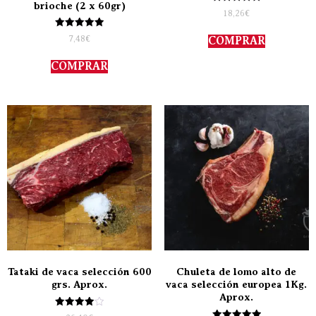
brioche (2 x 60gr)
Valorado
18,26
€
con
5.00
Valorado
de 5
7,48
€
COMPRAR
con
5.00
de 5
COMPRAR
Tataki de vaca selección 600
Chuleta de lomo alto de
grs. Aprox.
vaca selección europea 1Kg.
Aprox.
Valorado