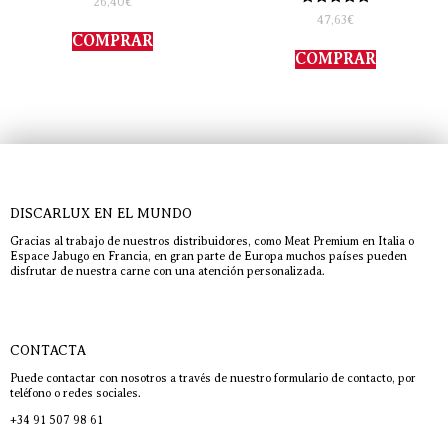
26,40
€
con
Valorado
47,63
€
4.00
con
de 5
COMPRAR
5.00
de 5
COMPRAR
DISCARLUX EN EL MUNDO
Gracias al trabajo de nuestros distribuidores, como Meat Premium en Italia o
Espace Jabugo en Francia, en gran parte de Europa muchos países pueden
disfrutar de nuestra carne con una atención personalizada.
CONTACTA
Puede contactar con nosotros a través de nuestro formulario de contacto, por
teléfono o redes sociales.
+34 91 507 98 61