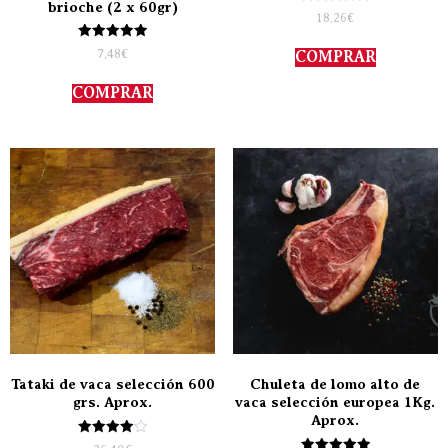
brioche (2 x 60gr)
Valorado
18,26
€
con
5.00
Valorado
de 5
7,48
€
COMPRAR
con
5.00
de 5
COMPRAR
Tataki de vaca selección 600
Chuleta de lomo alto de
grs. Aprox.
vaca selección europea 1Kg.
Aprox.
Valorado