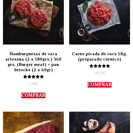
Hamburguesas de vaca
Carne picada de vaca 1Kg.
artesana (2 x 180grs.) 360
(preparado cárnico)
grs. (Burger meat) + pan
brioche (2 x 60gr)
Valorado
18,26
€
con
5.00
Valorado
de 5
7,48
€
COMPRAR
con
5.00
de 5
COMPRAR