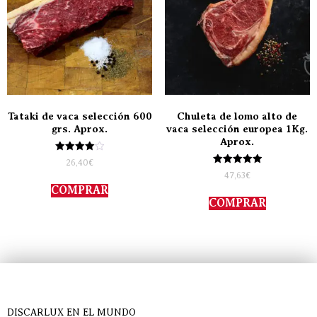
Tataki de vaca selección 600
Chuleta de lomo alto de
grs. Aprox.
vaca selección europea 1Kg.
Aprox.
Valorado
26,40
€
con
Valorado
47,63
€
4.00
con
de 5
COMPRAR
5.00
de 5
COMPRAR
DISCARLUX EN EL MUNDO