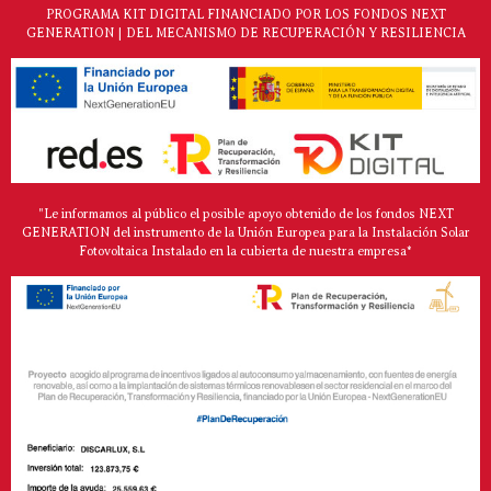
PROGRAMA KIT DIGITAL FINANCIADO POR LOS FONDOS NEXT
GENERATION | DEL MECANISMO DE RECUPERACIÓN Y RESILIENCIA
"Le informamos al público el posible apoyo obtenido de los fondos NEXT
GENERATION del instrumento de la Unión Europea para la Instalación Solar
Fotovoltaica Instalado en la cubierta de nuestra empresa*