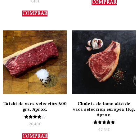
7,48
€
COMPRAR
con
5.00
de 5
COMPRAR
Tataki de vaca selección 600
Chuleta de lomo alto de
grs. Aprox.
vaca selección europea 1Kg.
Aprox.
Valorado
26,40
€
con
Valorado
47,63
€
4.00
con
de 5
COMPRAR
5.00