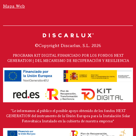
Mapa Web
©Copyright Discarlux, S.L. 2026
PROGRAMA KIT DIGITAL FINANCIADO POR LOS FONDOS NEXT
GENERATION | DEL MECANISMO DE RECUPERACIÓN Y RESILIENCIA
"Le informamos al público el posible apoyo obtenido de los fondos NEXT
GENERATION del instrumento de la Unión Europea para la Instalación Solar
Fotovoltaica Instalado en la cubierta de nuestra empresa*