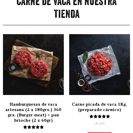
carne de vaca en nuestra
tienda
Hamburguesas de vaca
Carne picada de vaca 1Kg.
artesana (2 x 180grs.) 360
(preparado cárnico)
grs. (Burger meat) + pan
brioche (2 x 60gr)
Valorado
18,26
€
con
5.00
Valorado
de 5