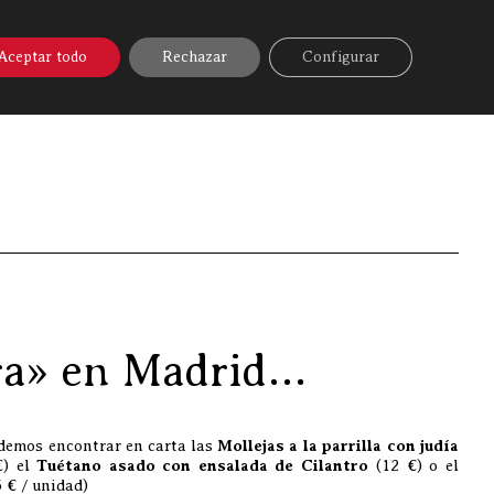
A ONLINE
▼
AYUDA
MI CUENTA
Aceptar todo
Rechazar
Configurar
 con Discarlux al restaurante «Askuabarra» en Madrid…
rra» en Madrid…
demos encontrar en carta las
Mollejas a la parrilla con judía
€) el
Tuétano asado con ensalada de Cilantro
(12 €) o el
 € / unidad)