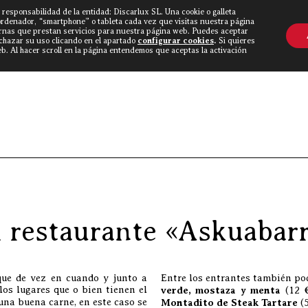
 responsabilidad de la entidad: Discarlux SL. Una cookie o galleta
OVINE WORLD
▼
TIEND
CONTACTO
ordenador, “smartphone” o tableta cada vez que visitas nuestra página
rnas que prestan servicios para nuestra página web. Puedes aceptar
echazar su uso clicando en el apartado
configurar cookies
.
Si quieres
. Al hacer scroll en la página entendemos que aceptas la activación
Discarlux
»
Blog Carnívoro
»
Visita
al restaurante «Askuaba
que de vez en cuando y junto a
Entre los entrantes también po
os lugares que o bien tienen el
verde, mostaza y menta
(12 
una buena carne, en este caso se
Montadito de Steak Tartare
(5