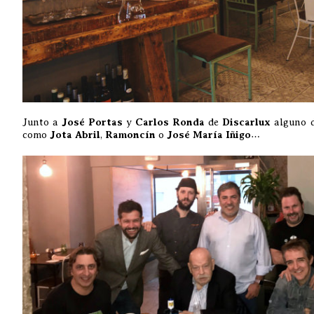
Junto a
José Portas
y
Carlos Ronda
de
Discarlux
alguno d
como
Jota Abril
,
Ramoncín
o
José María Iñigo
…