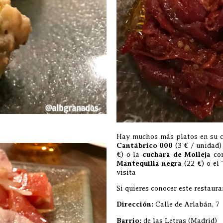
Hay muchos más platos en su c
Cantábrico 000
(3 € / unidad)
€) o la
cuchara de Molleja
con
Mantequilla negra
(22 €) o el
visita
Si quieres conocer este restaur
Dirección:
Calle de Arlabán, 7
Barrio:
de las Letras (Madrid)