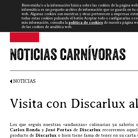
Bienvenida/o a la información básica sobre las cookies de la página web
DISCARLUX
▼
FISTERRA B
NOTICIAS
VÍDEOS
informática es un pequeño archivo de información que se guarda en tu 
web. Algunas cookies son nuestras y otras pertenecen a empresas exte
todas estas cookies pulsando el botón Aceptar todo o configurarlas o r
más información, consulta la
política de cookies
de nuestra página web
de las cookies de analítica web.
Noticias carnívoras
NOTICIAS
Visita con Discarlux 
Los que seguís nuestras «andanzas» culinarias ya sabréis 
Carlos Ronda
y
José Portas
de
Discarlux
recorremos aquell
producto de
Discarlux
o bien tiene fama de tener en su carta 