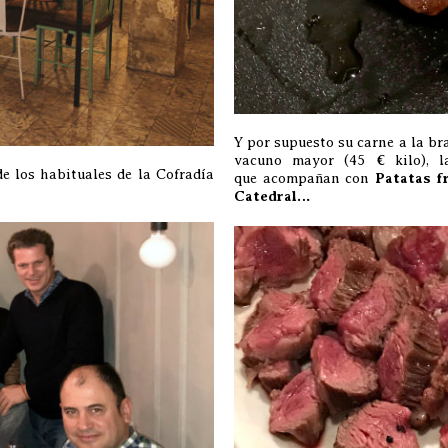
Y por supuesto su carne a la br
vacuno mayor (45 € kilo), 
e los habituales de la Cofradía
que acompañan con
Patatas f
Catedral…