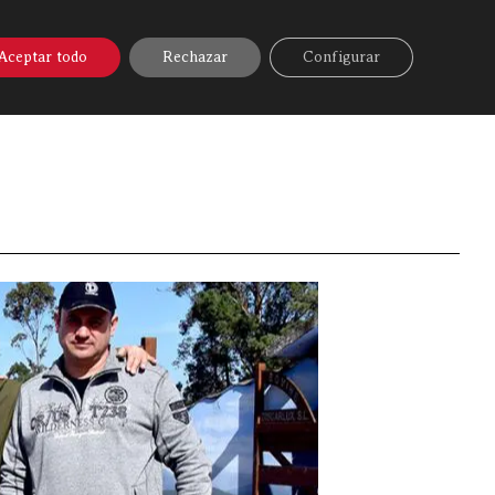
A ONLINE
▼
AYUDA
MI CUENTA
Aceptar todo
Rechazar
Configurar
Discarlux
»
Héctor y Fran López del restaurante España