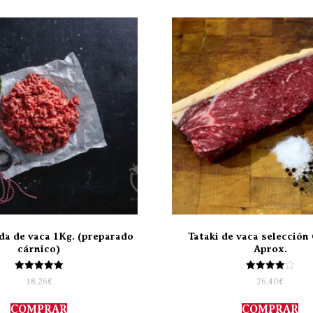
da de vaca 1Kg. (preparado
Tataki de vaca selección 
cárnico)
Aprox.
Valorado
Valorado
18,26
€
26,40
€
con
con
5.00
4.00
de 5
de 5
COMPRAR
COMPRAR