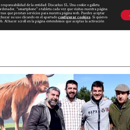
 responsabilidad de la entidad: Discarlux SL. Una cookie o galleta
OVINE WORLD
▼
TIEND
CONTACTO
ordenador, “smartphone” o tableta cada vez que visitas nuestra página
rnas que prestan servicios para nuestra página web. Puedes aceptar
echazar su uso clicando en el apartado
configurar cookies
.
Si quieres
. Al hacer scroll en la página entendemos que aceptas la activación