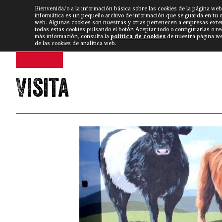
Bienvenida/o a la información básica sobre las cookies de la página web
DISCARLUX
▼
FISTERRA B
NOTICIAS
VÍDEOS
informática es un pequeño archivo de información que se guarda en tu 
web. Algunas cookies son nuestras y otras pertenecen a empresas exte
todas estas cookies pulsando el botón Aceptar todo o configurarlas o r
más información, consulta la
política de cookies
de nuestra página web
de las cookies de analítica web.
Visita