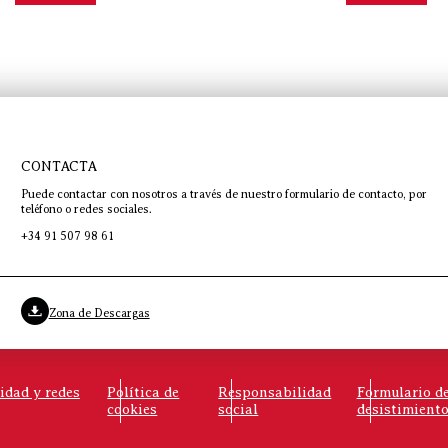
CONTACTA
Puede contactar con nosotros a través de nuestro formulario de contacto, por
teléfono o redes sociales.
+34 91 507 98 61
Zona de Descargas
cidad y redes
Política de
Responsabilidad
Formulario d
cookies
social
desistimient