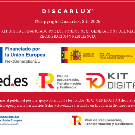
©Copyright Discarlux, S.L. 2026
KIT DIGITAL FINANCIADO POR LOS FONDOS NEXT GENERATION | DEL ME
RECUPERACIÓN Y RESILIENCIA
mos al público el posible apoyo obtenido de los fondos NEXT GENERATION del instr
Europea para la Instalación Solar Fotovoltaica Instalado en la cubierta de nuestra e