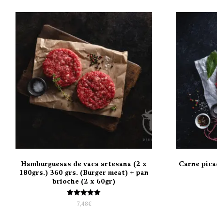
Hamburguesas de vaca artesana (2 x
Carne pica
180grs.) 360 grs. (Burger meat) + pan
brioche (2 x 60gr)
Valorado
7,48
€
con
5.00