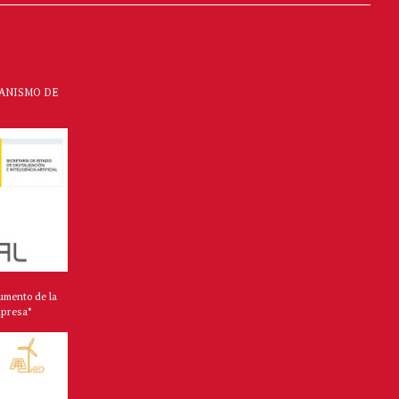
CANISMO DE
umento de la
mpresa*