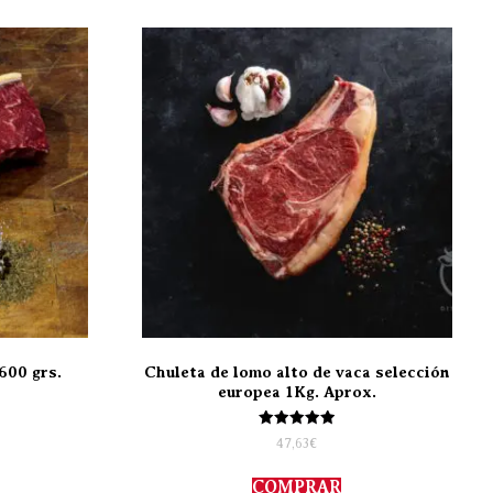
600 grs.
Chuleta de lomo alto de vaca selección
europea 1Kg. Aprox.
Valorado
47,63
€
con
5.00
de 5
COMPRAR