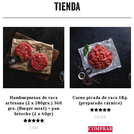
tienda
Hamburguesas de vaca
Carne picada de vaca 1Kg.
artesana (2 x 180grs.) 360
(preparado cárnico)
grs. (Burger meat) + pan
brioche (2 x 60gr)
Valorado
18,26
€
con
5.00
Valorado
de 5
7,48
€
COMPRAR
con
5.00