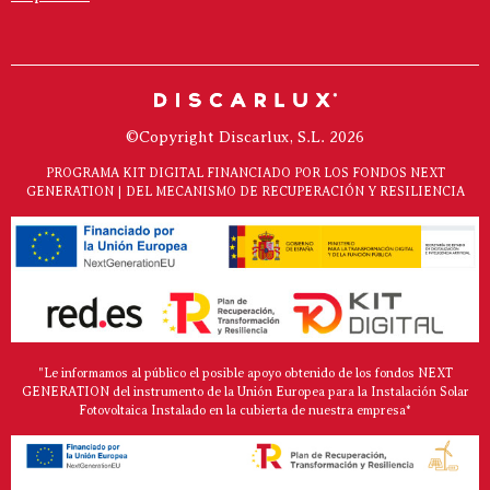
©Copyright Discarlux, S.L. 2026
PROGRAMA KIT DIGITAL FINANCIADO POR LOS FONDOS NEXT
GENERATION | DEL MECANISMO DE RECUPERACIÓN Y RESILIENCIA
"Le informamos al público el posible apoyo obtenido de los fondos NEXT
GENERATION del instrumento de la Unión Europea para la Instalación Solar
Fotovoltaica Instalado en la cubierta de nuestra empresa*