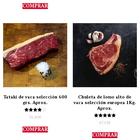
de 5
COMPRAR
Tataki de vaca selección 600
Chuleta de lomo alto de
grs. Aprox.
vaca selección europea 1Kg.
Aprox.
Valorado
26,40
€
con
Valorado
47,63
€
4.00
con
de 5
COMPRAR
5.00
de 5
COMPRAR