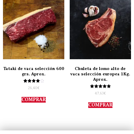
Tataki de vaca selección 600
Chuleta de lomo alto de
grs. Aprox.
vaca selección europea 1Kg.
Aprox.
Valorado
26,40
€
con
Valorado
47,63
€
4.00
con
de 5
COMPRAR
5.00
de 5
COMPRAR