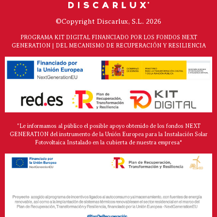
©Copyright Discarlux, S.L. 2026
PROGRAMA KIT DIGITAL FINANCIADO POR LOS FONDOS NEXT
GENERATION | DEL MECANISMO DE RECUPERACIÓN Y RESILIENCIA
"Le informamos al público el posible apoyo obtenido de los fondos NEXT
GENERATION del instrumento de la Unión Europea para la Instalación Solar
Fotovoltaica Instalado en la cubierta de nuestra empresa*