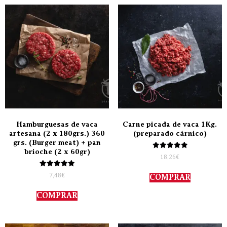
Hamburguesas de vaca
Carne picada de vaca 1Kg.
artesana (2 x 180grs.) 360
(preparado cárnico)
grs. (Burger meat) + pan
brioche (2 x 60gr)
Valorado
18,26
€
con
5.00
Valorado
de 5
7,48
€
COMPRAR
con
5.00
de 5
COMPRAR