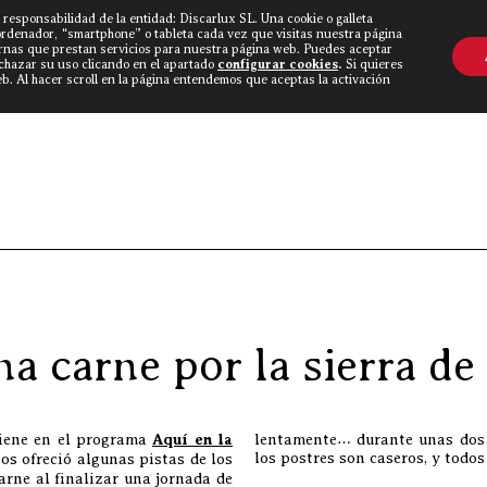
 responsabilidad de la entidad: Discarlux SL. Una cookie o galleta
OVINE WORLD
▼
TIEND
CONTACTO
ordenador, “smartphone” o tableta cada vez que visitas nuestra página
rnas que prestan servicios para nuestra página web. Puedes aceptar
echazar su uso clicando en el apartado
configurar cookies
.
Si quieres
. Al hacer scroll en la página entendemos que aceptas la activación
Discarlux
»
Blog Carnívoro
a carne por la sierra de
iene en el programa
Aquí en la
lentamente… durante unas dos 
los postres son caseros, y todos
os ofreció algunas pistas de los
rne al finalizar una jornada de