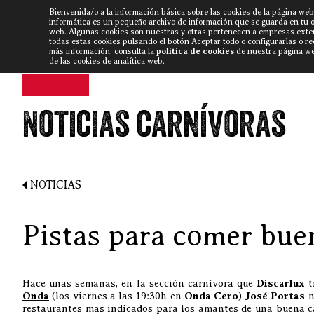
Bienvenida/o a la información básica sobre las cookies de la página web
DISCARLUX
▼
FISTERRA B
NOTICIAS
VÍDEOS
informática es un pequeño archivo de información que se guarda en tu 
web. Algunas cookies son nuestras y otras pertenecen a empresas exte
todas estas cookies pulsando el botón Aceptar todo o configurarlas o r
más información, consulta la
política de cookies
de nuestra página web
de las cookies de analítica web.
Noticias carnívoras
NOTICIAS
Pistas para comer buen
Hace unas semanas, en la sección carnívora que
Discarlux
t
Onda
(los viernes a las 19:30h en
Onda Cero
)
José Portas
n
restaurantes mas indicados para los amantes de una buena ca