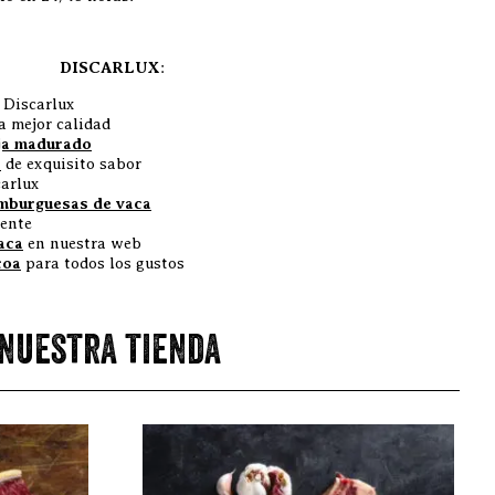
DISCARLUX
:
 Discarlux
a mejor calidad
eja madurado
a
de exquisito sabor
arlux
mburguesas de vaca
ente
aca
en nuestra web
coa
para todos los gustos
 nuestra tienda