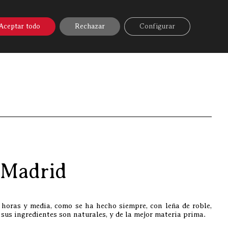
A ONLINE
▼
AYUDA
MI CUENTA
Aceptar todo
Rechazar
Configurar
»
Pistas para comer buena carne por la sierra de Madrid
 Madrid
horas y media, como se ha hecho siempre, con leña de roble,
 sus ingredientes son naturales, y de la mejor materia prima.