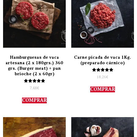
Hamburguesas de vaca
Carne picada de vaca 1Kg.
artesana (2 x 180grs.) 360
(preparado cárnico)
grs. (Burger meat) + pan
brioche (2 x 60gr)
Valorado
18,26
€
con
5.00
Valorado
de 5
7,48
€
COMPRAR
con
5.00
de 5
COMPRAR