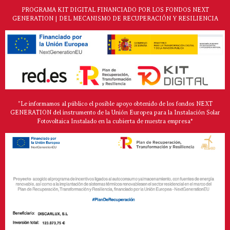
PROGRAMA KIT DIGITAL FINANCIADO POR LOS FONDOS NEXT
GENERATION | DEL MECANISMO DE RECUPERACIÓN Y RESILIENCIA
"Le informamos al público el posible apoyo obtenido de los fondos NEXT
GENERATION del instrumento de la Unión Europea para la Instalación Solar
Fotovoltaica Instalado en la cubierta de nuestra empresa*