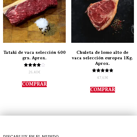
Tataki de vaca selección 600
Chuleta de lomo alto de
grs. Aprox.
vaca selección europea 1Kg.
Aprox.
Valorado
26,40
€
con
Valorado
47,63
€
4.00
con
de 5
COMPRAR
5.00
de 5
COMPRAR
DISCARLUX EN EL MUNDO