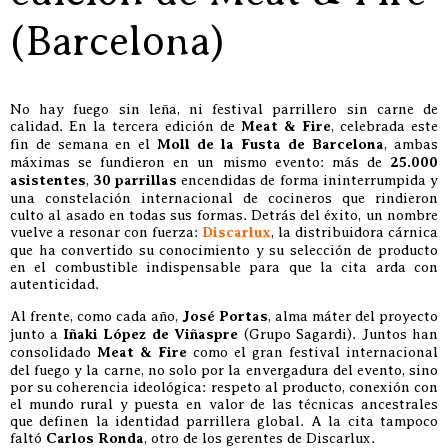
(Barcelona)
No hay fuego sin leña, ni festival parrillero sin carne de
calidad. En la tercera edición de
Meat & Fire
, celebrada este
fin de semana en el
Moll de la Fusta de Barcelona
, ambas
máximas se fundieron en un mismo evento: más de
25.000
asistentes
,
30 parrillas
encendidas de forma ininterrumpida y
una constelación internacional de cocineros que rindieron
culto al asado en todas sus formas. Detrás del éxito, un nombre
vuelve a resonar con fuerza:
Discarlux
, la distribuidora cárnica
que ha convertido su conocimiento y su selección de producto
en el combustible indispensable para que la cita arda con
autenticidad.
Al frente, como cada año,
José Portas
, alma máter del proyecto
junto a
Iñaki López de Viñaspre
(Grupo Sagardi). Juntos han
consolidado
Meat & Fire
como el gran festival internacional
del fuego y la carne, no solo por la envergadura del evento, sino
por su coherencia ideológica: respeto al producto, conexión con
el mundo rural y puesta en valor de las técnicas ancestrales
que definen la identidad parrillera global. A la cita tampoco
faltó
Carlos Ronda
, otro de los gerentes de Discarlux.