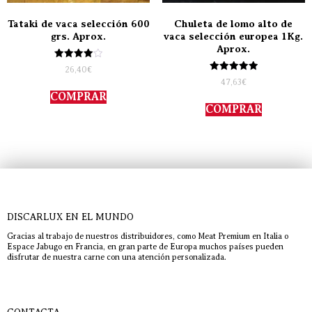
Tataki de vaca selección 600
Chuleta de lomo alto de
grs. Aprox.
vaca selección europea 1Kg.
Aprox.
Valorado
26,40
€
con
Valorado
47,63
€
4.00
con
de 5
COMPRAR
5.00
de 5
COMPRAR
DISCARLUX EN EL MUNDO
Gracias al trabajo de nuestros distribuidores, como Meat Premium en Italia o
Espace Jabugo en Francia, en gran parte de Europa muchos países pueden
disfrutar de nuestra carne con una atención personalizada.