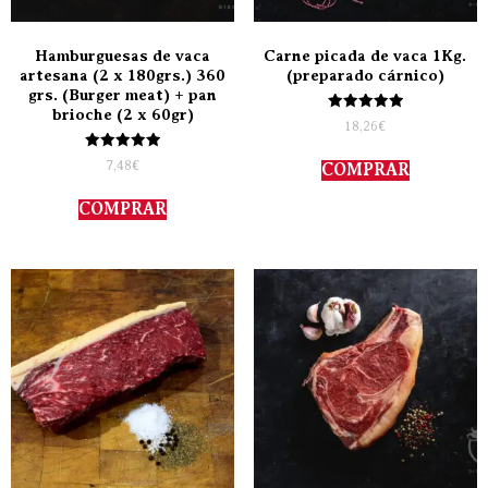
Hamburguesas de vaca
Carne picada de vaca 1Kg.
artesana (2 x 180grs.) 360
(preparado cárnico)
grs. (Burger meat) + pan
brioche (2 x 60gr)
Valorado
18,26
€
con
5.00
Valorado
de 5
7,48
€
COMPRAR
con
5.00
de 5
COMPRAR