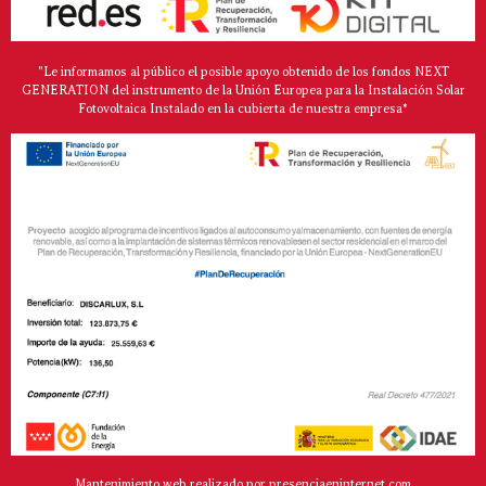
"Le informamos al público el posible apoyo obtenido de los fondos NEXT
GENERATION del instrumento de la Unión Europea para la Instalación Solar
Fotovoltaica Instalado en la cubierta de nuestra empresa*
Mantenimiento web realizado por presenciaeninternet.com