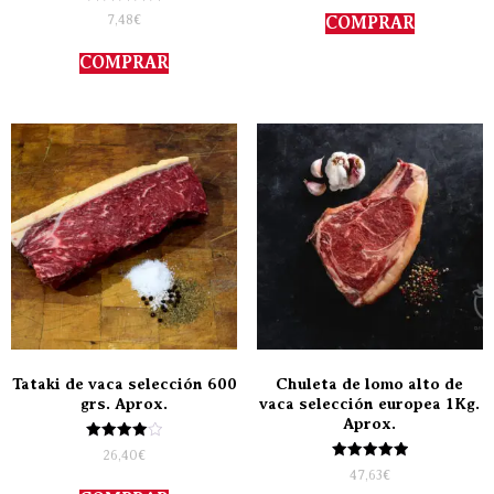
5.00
Valorado
de 5
7,48
€
COMPRAR
con
5.00
de 5
COMPRAR
Tataki de vaca selección 600
Chuleta de lomo alto de
grs. Aprox.
vaca selección europea 1Kg.
Aprox.
Valorado
26,40
€
con
Valorado
47,63
€
4.00
con
de 5