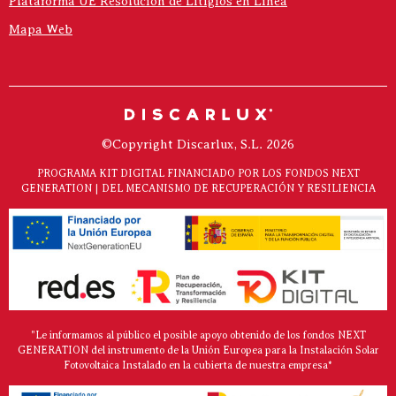
Plataforma UE Resolución de Litigios en Línea
Mapa Web
©Copyright Discarlux, S.L. 2026
PROGRAMA KIT DIGITAL FINANCIADO POR LOS FONDOS NEXT
GENERATION | DEL MECANISMO DE RECUPERACIÓN Y RESILIENCIA
"Le informamos al público el posible apoyo obtenido de los fondos NEXT
GENERATION del instrumento de la Unión Europea para la Instalación Solar
Fotovoltaica Instalado en la cubierta de nuestra empresa*