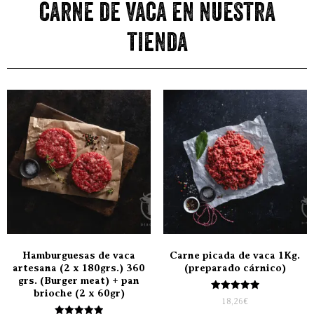
carne de vaca en nuestra
tienda
Hamburguesas de vaca
Carne picada de vaca 1Kg.
artesana (2 x 180grs.) 360
(preparado cárnico)
grs. (Burger meat) + pan
brioche (2 x 60gr)
Valorado
18,26
€
con