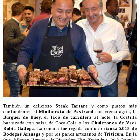
También un delicioso
Steak Tartare
y como platos más
contundentes el
Minibocata de Pastrami
con crema agria, la
Burguer de Buey
, el
Taco de carrillera
al mole, la Costilla
barnizada con salsa de Coca-Cola o los
Chuletones de Vaca
Rubia Gallega
. La comida fue regada con un
crianza 2015 de
Bodegas Arzuaga
y por los panes artesanos de
Triticum
. En la
foto Alberto Jimenez de Discarlux, Pipi Estrada y José Damián