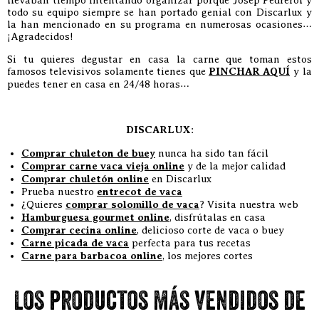
llevaban tiempo intentando organizar porque Josep Pedrerol y
todo su equipo siempre se han portado genial con Discarlux y
la han mencionado en su programa en numerosas ocasiones…
¡Agradecidos!
Si tu quieres degustar en casa la carne que toman estos
famosos televisivos solamente tienes que
PINCHAR AQUÍ
y la
puedes tener en casa en 24/48 horas…
DISCARLUX
:
Comprar chuleton de buey
nunca ha sido tan fácil
Comprar carne vaca vieja online
y de la mejor calidad
Comprar chuletón online
en Discarlux
Prueba nuestro
entrecot de vaca
¿Quieres
comprar solomillo de vaca
? Visita nuestra web
Hamburguesa gourmet online
, disfrútalas en casa
Comprar cecina online
, delicioso corte de vaca o buey
Carne picada de vaca
perfecta para tus recetas
Carne para barbacoa online
, los mejores cortes
Los productos más vendidos de