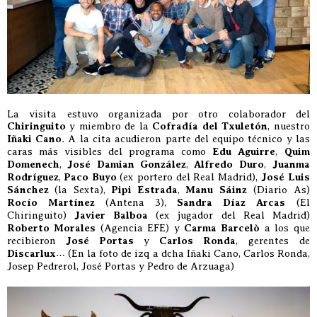
La visita estuvo organizada por otro colaborador del
Chiringuito
y miembro de la
Cofradía del Txuletón
, nuestro
Iñaki Cano
. A la cita acudieron parte del equipo técnico y las
caras más visibles del programa como
Edu Aguirre
,
Quim
Domenech
,
José Damian González
,
Alfredo Duro
,
Juanma
Rodríguez
,
Paco Buyo
(ex portero del Real Madrid),
José Luis
Sánchez
(la Sexta),
Pipi Estrada
,
Manu Sáinz
(Diario As)
Rocío Martínez
(Antena 3),
Sandra Díaz Arcas
(El
Chiringuito)
Javier Balboa
(ex jugador del Real Madrid)
Roberto Morales
(Agencia EFE) y
Carma Barcelò
a los que
recibieron
José Portas
y
Carlos Ronda
, gerentes de
Discarlux
… (En la foto de izq a dcha Iñaki Cano, Carlos Ronda,
Josep Pedrerol, José Portas y Pedro de Arzuaga)