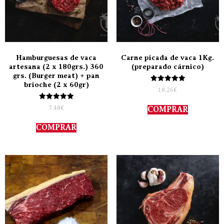
Hamburguesas de vaca
Carne picada de vaca 1Kg.
artesana (2 x 180grs.) 360
(preparado cárnico)
grs. (Burger meat) + pan
brioche (2 x 60gr)
Valorado
18,26
€
con
5.00
Valorado
de 5
7,48
€
COMPRAR
con
5.00
de 5
COMPRAR