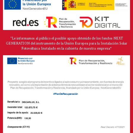
"Le informamos al público el posible apoyo obtenido de los fondos NEXT
GENERATION del instrumento de la Unión Europea para la Instalación Solar
Fotovoltaica Instalado en la cubierta de nuestra empresa*