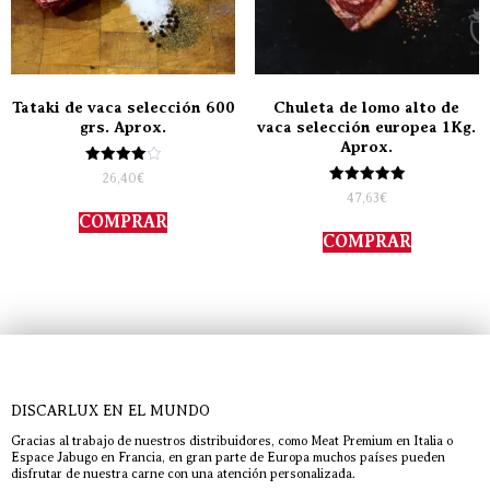
Tataki de vaca selección 600
Chuleta de lomo alto de
grs. Aprox.
vaca selección europea 1Kg.
Aprox.
Valorado
26,40
€
con
Valorado
47,63
€
4.00
con
de 5
COMPRAR
5.00
de 5
COMPRAR
DISCARLUX EN EL MUNDO
Gracias al trabajo de nuestros distribuidores, como Meat Premium en Italia o
Espace Jabugo en Francia, en gran parte de Europa muchos países pueden
disfrutar de nuestra carne con una atención personalizada.