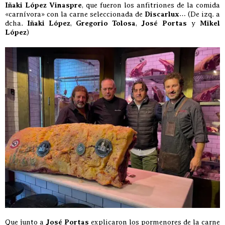
Iñaki López Vinaspre
, que fueron los anfitriones de la comida
«carnívora» con la carne seleccionada de
Discarlux
… (De izq. a
dcha.
Iñaki López
,
Gregorio Tolosa
,
José Portas
y
Mikel
López
)
Que junto a
José Portas
explicaron los pormenores de la carne