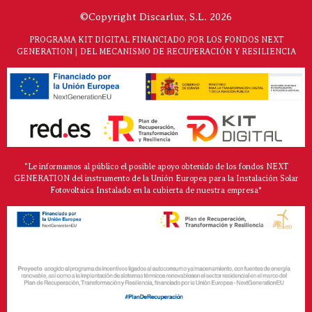
©Copyright Discarlux, S.L. 2026
PROGRAMA KIT DIGITAL FINANCIADO POR LOS FONDOS NEXT
GENERATION | DEL MECANISMO DE RECUPERACIÓN Y RESILIENCIA
"Le informamos al público el posible apoyo obtenido de los fondos NEXT
GENERATION del instrumento de la Unión Europea para la Instalación Solar
Fotovoltaica Instalado en la cubierta de nuestra empresa*