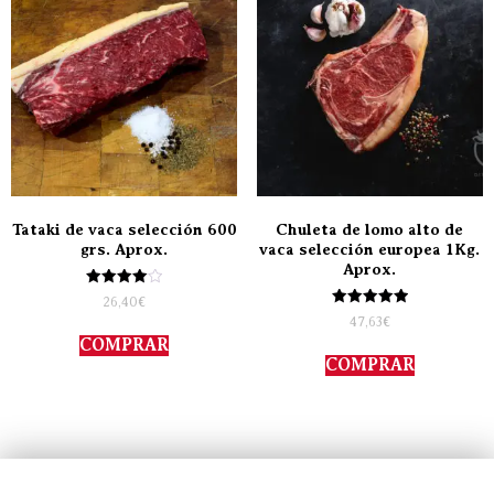
Tataki de vaca selección 600
Chuleta de lomo alto de
grs. Aprox.
vaca selección europea 1Kg.
Aprox.
Valorado
26,40
€
con
Valorado
47,63
€
4.00
con
de 5
COMPRAR
5.00
de 5
COMPRAR