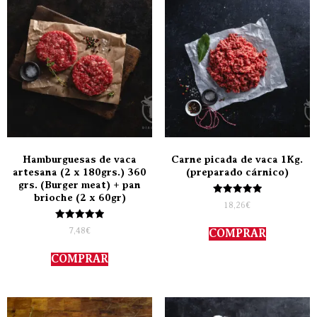
Hamburguesas de vaca
Carne picada de vaca 1Kg.
artesana (2 x 180grs.) 360
(preparado cárnico)
grs. (Burger meat) + pan
brioche (2 x 60gr)
Valorado
18,26
€
con
5.00
Valorado
de 5
7,48
€
COMPRAR
con
5.00
de 5
COMPRAR