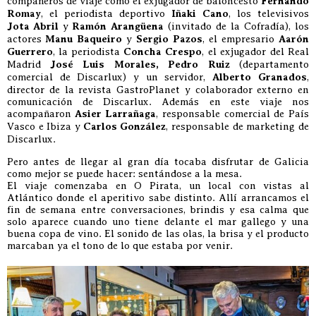
compañeros de viaje como el exjugador de baloncesto
Fernando
Romay
, el periodista deportivo
Iñaki Cano
, los televisivos
Jota Abril
y
Ramón Arangüena
(invitado de la Cofradía), los
actores
Manu Baqueiro
y
Sergio Pazos
, el empresario
Aarón
Guerrero
, la periodista
Concha Crespo
, el exjugador del Real
Madrid
José Luis Morales, Pedro Ruiz
(departamento
comercial de Discarlux) y un servidor,
Alberto Granados
,
director de la revista GastroPlanet y colaborador externo en
comunicación de Discarlux. Además en este viaje nos
acompañaron
Asier Larrañaga
, responsable comercial de País
Vasco e Ibiza y
Carlos González
, responsable de marketing de
Discarlux.
Pero antes de llegar al gran día tocaba disfrutar de Galicia
como mejor se puede hacer: sentándose a la mesa.
El viaje comenzaba en O Pirata, un local con vistas al
Atlántico donde el aperitivo sabe distinto. Allí arrancamos el
fin de semana entre conversaciones, brindis y esa calma que
solo aparece cuando uno tiene delante el mar gallego y una
buena copa de vino. El sonido de las olas, la brisa y el producto
marcaban ya el tono de lo que estaba por venir.